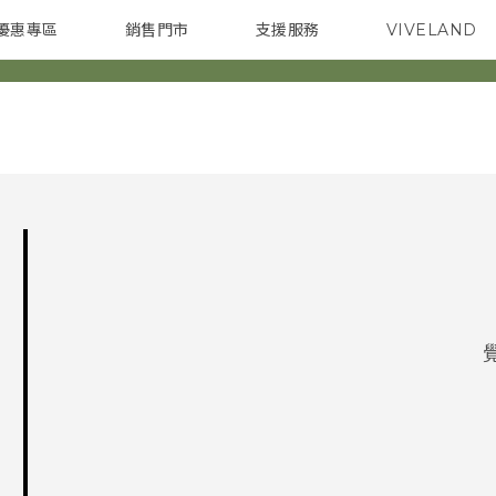
優惠專區
銷售門市
支援服務
VIVELAND
焦點訊息
智慧型手機
校園專案
銷售通路
配件
企業採購
感謝您！