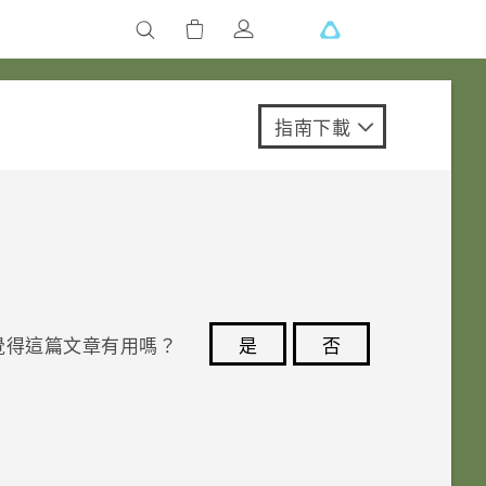
指南下載
覺得這篇文章有用嗎？
是
否
您的意見回報可協助他人查看最實用的資訊。