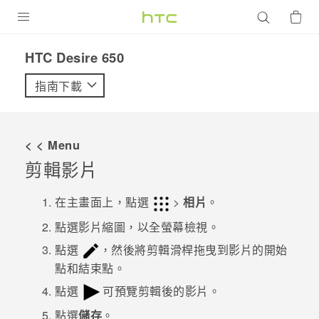
產品
HTC Desire 650‎
VIVE
指南下載
G REIGNS
智慧型手機
< < Menu
配件
剪輯影片
VIVERSE
在主畫面上，點選
>
相片
。
優惠專區
點選影片縮圖，以全螢幕檢視。
點選
，然後將剪輯滑桿拖曳到影片的開始
焦點訊息
銷售門市
點和結束點。
校園專案
銷售通路
支援服務
點選
可預覽剪輯後的影片。
企業採購
點選
儲存
。
VIVELAND