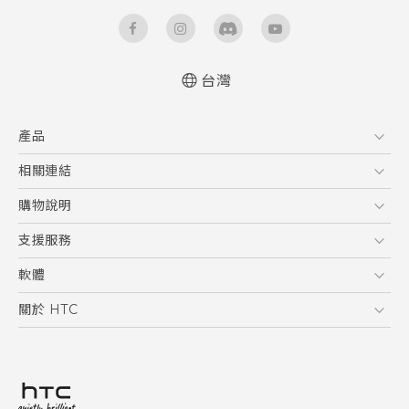
台灣
快速入門手冊
產品
使用手冊
5G
相關連結
智慧型手機
HTC Research
購物說明
配件
購物須知
支援服務
VIVE
訂單管理
到府收送維修服務
軟體
付款方式
服務中心資訊
應用程式
關於 HTC
售後服務
客戶服務佈告欄
手機功能
ESG
常見問題
產品有限保固說明
相機工具
新聞稿
HTC Sync Manager
投資人