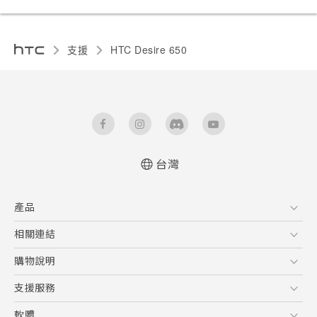
支援
HTC Desire 650‎
台灣
快速入門手冊
產品
使用手冊
5G
相關連結
智慧型手機
HTC Research
購物說明
配件
購物須知
支援服務
VIVE
訂單管理
到府收送維修服務
軟體