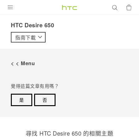
產品
HTC Desire 650‎
VIVE
指南下載
G REIGNS
智慧型手機
< < Menu
配件
VIVERSE
覺得這篇文章有用嗎？
優惠專區
是
否
感謝您！您的意見回報可協助他人查看最實用的資訊。
焦點訊息
銷售門市
校園專案
銷售通路
支援服務
尋找 HTC Desire 650 的相關主題
企業採購
VIVELAND