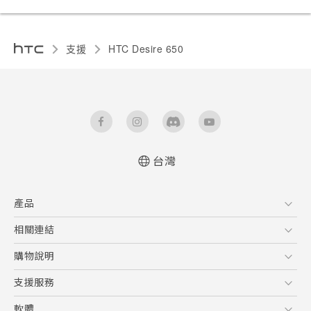
支援
HTC Desire 650‎
台灣
快速入門手冊
產品
使用手冊
5G
相關連結
智慧型手機
HTC Research
購物說明
配件
購物須知
支援服務
VIVE
訂單管理
到府收送維修服務
軟體