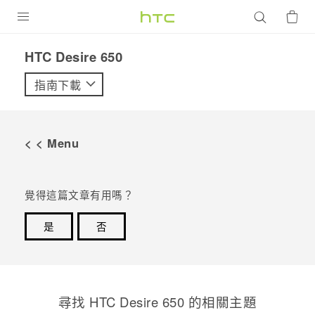
產品
HTC Desire 650‎
VIVE
指南下載
G REIGNS
智慧型手機
< < Menu
配件
VIVERSE
覺得這篇文章有用嗎？
優惠專區
是
否
感謝您！您的意見回報可協助他人查看最實用的資訊。
焦點訊息
銷售門市
校園專案
銷售通路
支援服務
尋找 HTC Desire 650 的相關主題
企業採購
VIVELAND