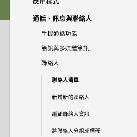
應用程式
儲存空間？
如何使用尋找我的裝置尋找手機
式
應用程式
手機無法充電時該怎麼做？
卡
Google 相簿無法讓我刪除 SD
或清除手機資料？
檢查安全性更新
進階相機功能
卡中的相片。我該怎麼做？
新增應用程式至主畫面
安裝及移除應用程式
四鏡頭相機
通話、訊息與聯絡人
如何將內部儲存空間中的檔案和
系統效能
擷取手機畫面
為何電池電力消耗如此快速？
點選連結時，我的手機為何再也
為電池充電
資料夾複製或移到 SD 卡？
何謂智慧鎖及如何使用？
從 Google Play 商店安裝應用
無法顯示應用程式選項？
管理應用程式
專業模式
可以復原已刪除的相片和影片
新增主畫面小工具
開始使用相機應用程式
手機通話功能
從 Google Play 商店取得應用
無線與網路
程式更新
為何手機反應緩慢且靜止不動？
開啟或關閉睡眠模式
開啟或關閉手機
嗎？如何復原？
程式
如何檢視 USB 隨身碟內的檔案
為何手機設定螢幕鎖密碼後仍不
使用應用程式
我說「嘿，Google」時，
在相片上新增浮水印
簡訊與多媒體簡訊
應用程式捷徑
設定與其他
將應用程式整理至資料夾
與資料夾？
選擇拍攝模式
電話應用程式的功能
會鎖住？
我可以在手機上切換到另一個
查看系統軟體版本
為何手機會自動關機？
觸控手勢
Google Assistant 為何沒有回
初次設定手機
有些相片和影片無法備份。該怎
從網路下載應用程式
NFC 付款應用程式嗎？該怎麼
應？
聯絡人
使用時鐘
麼做才能從手機備份這些資料？
慢動作錄影
切換最近使用的應用程式
關於訊息應用程式
新增或移除主畫面面板
如何在手機與電腦之間複製檔
我能將 Micro SIM 卡剪小為
對焦和縮放
做？
撥打電話
檢查系統軟體更新
手機異常過熱或溫度過高時該怎
主畫面
新增帳號
案？
nano SIM 卡以裝入 HTC 裝置
解除安裝應用程式
麼辦？
為何手機上的應用程式會當機並
查看氣象
聯絡人清單
相片看起來模糊不清嗎？以下有
錄製縮時影片
內嗎？
同時使用兩個應用程式
傳送簡訊 (SMS)
拍攝相片
如何將手機的網際網路連線分享
回撥未接來電
強制關閉？
鎖定螢幕
一些拍照秘訣
HTC Desire 20‍+ 解除鎖定的方
給其他裝置使用？
如何重新啟動手機以進入安全模
Google 相簿功能介紹
新增新的聯絡人
式
拍攝動態相片
如何找出手機的 IMEI/MEID 和
使用子母畫面
傳送多媒體訊息 (MMS)
場景偵測
接聽來電或拒接來電
式？
如何知道我是否安裝了惡意的第
使用快速設定
序號？
我透過藍牙傳送了一些檔案到電
三方應用程式？
FM 收音機
編輯聯絡人資訊
更改 nano SIM 卡設定
檢視和管理拍攝的相片
控制應用程式權限
腦。檔案存到哪裡去了？
傳送群組訊息 (SMS)
拍攝連拍相片
通話期間可以執行的動作
調整音量和音效設定
如何啟用或停用裝置管理員應用
如何設定預設的簡訊應用程式？
錄音程式
程式？
將聯絡人分組成標籤
檢視動態相片
選擇可以存取您所在位置的應用
如何將業者的存取點名稱新增至
回覆訊息
拍攝人像照或自拍照
設定多方通話