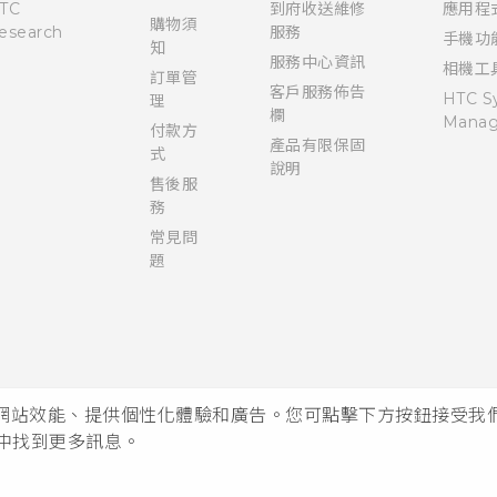
TC
到府收送維修
應用程
購物須
esearch
服務
手機功
知
服務中心資訊
相機工
訂單管
客戶服務佈告
HTC S
理
欄
Manag
付款方
產品有限保固
式
說明
售後服
務
常見問
題
析網站效能、提供個性化體驗和廣告。您可點擊下方按鈕接受我們的 
中找到更多訊息。