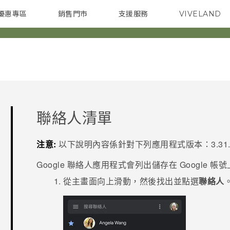
優惠專區
銷售門市
支援服務
VIVELAND
焦點訊息
智慧型手機
校園專案
銷售通路
配件
企業採購
聯絡人清單
注意:
以下說明內容係針對下列應用程式版本：
3.31
Google
聯絡人
應用程式會列出儲存在
Google
帳號
從
主畫面
向上滑動，然後找出並點選
聯絡人