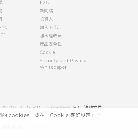
式
ESG
能
新聞稿
具
投資人
ync
加入 HTC
er
隱私權政策
產品安全性
Cookie
Security and Privacy
Whitepaper
© 2011-2026 HTC Corporation
HTC 法律文件
宏達國際電子股份有限公司 | 統一編號16003518
cookies，或在「Cookie 喜好設定」上
隱私聯絡:
Global-Privacy@htc.com