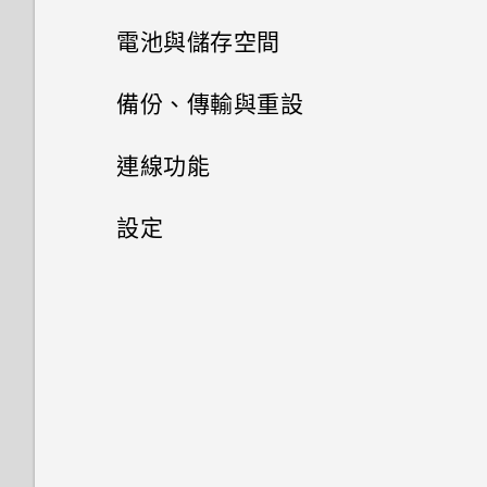
重新啟動 HTC Desire 20‍+ (軟
程式
手機？
如何啟用開發人員選項？
體重設)
電池與儲存空間
轉寄訊息
拍攝影片
通話記錄
設定預設應用程式
存取設定
電池
備份、傳輸與重設
封鎖來自不歡迎的聯絡人訊息
拍攝超廣角相片
封鎖電話號碼
設定應用程式連結
儲存空間
通知 LED 指示燈
傳輸
延長電池使用時間的提示
連線功能
刪除訊息和對話
拍攝特寫相片
停用應用程式
備份與重設
儲存空間類型
通知
使用省電模式
網際網路連線
從舊手機取得內容的方法
設定
拍攝全景相片
釋放儲存空間
無線分享
選取、複製及貼上文字
備份 HTC Desire 20‍+
顯示電池百分比
從 Android 手機傳輸內容
安全性
開啟或關閉數據連線
掃描 QR 碼
在內建儲存空間與記憶卡之間複
輸入文字
備份相片和影片
一般設定
開啟或關閉藍牙
查看電池用量
在手機和電腦之間傳送相片、影
管理數據使用量
設定螢幕鎖定
製或移動檔案
片及音樂
中文輸入
重設網路設定
連接藍牙耳機
變更來電鈴聲
應用程式電池最佳化
Wi-Fi 連線
設定智慧鎖
在 HTC Desire 20‍+ 和電腦間複
製檔案
重設 HTC Desire 20‍+ (硬體重
與藍牙裝置解除配對
變更通知音效
在應用程式中啟用背景限制
連線到 VPN
關閉鎖定螢幕
啟)