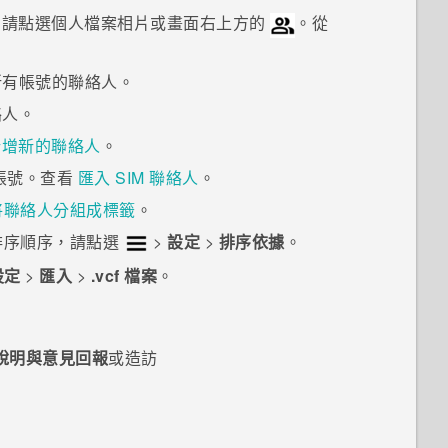
請點選個人檔案相片或畫面右上方的
。從
所有帳號的聯絡人。
絡人。
新增新的聯絡人
。
帳號。查看
匯入 SIM 聯絡人
。
將聯絡人分組成標籤
。
排序順序，請點選
>
設定
>
排序依據
。
設定
>
匯入
>
.vcf 檔案
。
說明與意見回報
或造訪