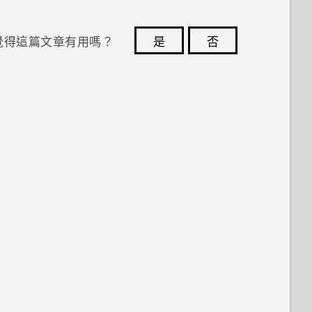
覺得這篇文章有用嗎？
是
否
您的意見回報可協助他人查看最實用的資訊。