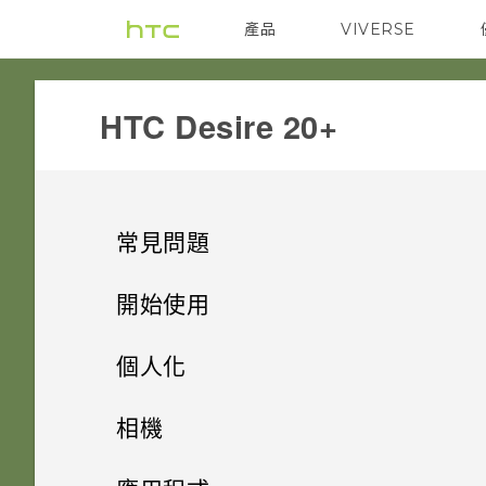
產品
VIVERSE
VIVE
G REIGNS
HTC Desire 20+‎
常見問題
電源與充電
開始使用
安全性
打開包裝與設定
手機無法開機時該怎麼做？
個人化
儲存、備份和傳輸
熟悉新手機的功能
忘記了螢幕鎖定密碼、PIN 碼或
如果手機不斷重新啟動或無法開
主畫面配置
HTC Desire 20‍+概觀
相機
圖形該怎麼辦？
機進入主畫面，該怎麼辦？
相片和影片
更新
為什麼我無法將 SD 卡設為內部
更改瀏覽 HTC Desire 20‍+ 的方
插入 nano SIM 卡和 microSD
拍照和錄影
變更桌布