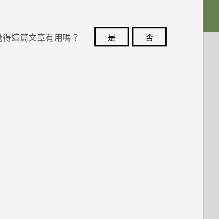
覺得這篇文章有用嗎？
是
否
您的意見回報可協助他人查看最實用的資訊。