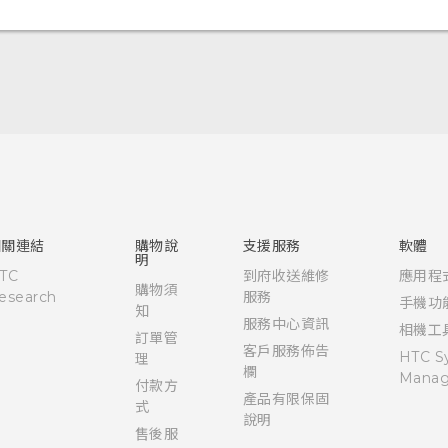
快速入門手冊
使用手冊
Quick start guide
User manual
相關連結
購物說
支援服務
軟體
明
TC
到府收送維修
應用程
購物須
esearch
服務
手機功
知
服務中心資訊
相機工
訂單管
客戶服務佈告
HTC S
理
欄
Manag
付款方
產品有限保固
式
說明
售後服