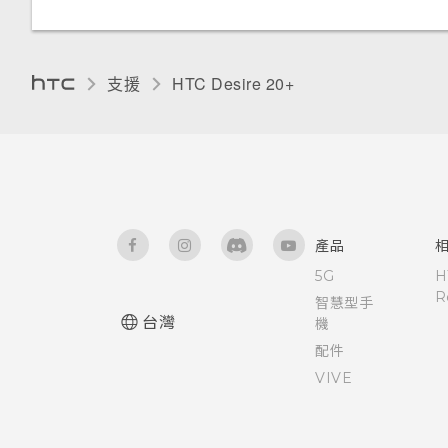
支援
HTC Desire 20+‎
產品
5G
H
R
智慧型手
台灣
機
配件
VIVE