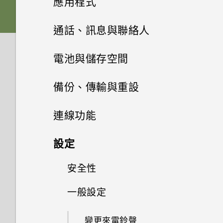
應用程式
儲存空間？
如何使用尋找我的裝置尋找手機
式
應用程式
手機無法充電時該怎麼做？
卡
Google 相簿無法讓我刪除 SD
或清除手機資料？
檢查安全性更新
進階相機功能
卡中的相片。我該怎麼做？
新增應用程式至主畫面
安裝及移除應用程式
四鏡頭相機
通話、訊息與聯絡人
如何將內部儲存空間中的檔案和
系統效能
擷取手機畫面
為何電池電力消耗如此快速？
點選連結時，我的手機為何再也
為電池充電
資料夾複製或移到 SD 卡？
何謂智慧鎖及如何使用？
從 Google Play 商店安裝應用
無法顯示應用程式選項？
管理應用程式
專業模式
可以復原已刪除的相片和影片
新增主畫面小工具
開始使用相機應用程式
手機通話功能
從 Google Play 商店取得應用
無線與網路
電池與儲存空間
程式更新
為何手機反應緩慢且靜止不動？
開啟或關閉睡眠模式
開啟或關閉手機
嗎？如何復原？
程式
如何檢視 USB 隨身碟內的檔案
為何手機設定螢幕鎖密碼後仍不
使用應用程式
我說「嘿，Google」時，
在相片上新增浮水印
簡訊與多媒體簡訊
應用程式捷徑
設定與其他
將應用程式整理至資料夾
與資料夾？
選擇拍攝模式
電池
電話應用程式的功能
會鎖住？
我可以在手機上切換到另一個
查看系統軟體版本
備份、傳輸與重設
為何手機會自動關機？
觸控手勢
Google Assistant 為何沒有回
初次設定手機
有些相片和影片無法備份。該怎
從網路下載應用程式
NFC 付款應用程式嗎？該怎麼
應？
聯絡人
使用時鐘
麼做才能從手機備份這些資料？
慢動作錄影
切換最近使用的應用程式
儲存空間
關於訊息應用程式
新增或移除主畫面面板
如何在手機與電腦之間複製檔
我能將 Micro SIM 卡剪小為
對焦和縮放
做？
撥打電話
傳輸
延長電池使用時間的提示
檢查系統軟體更新
連線功能
手機異常過熱或溫度過高時該怎
主畫面
新增帳號
案？
nano SIM 卡以裝入 HTC 裝置
解除安裝應用程式
麼辦？
為何手機上的應用程式會當機並
查看氣象
聯絡人清單
相片看起來模糊不清嗎？以下有
錄製縮時影片
內嗎？
同時使用兩個應用程式
傳送簡訊 (SMS)
備份與重設
儲存空間類型
拍攝相片
如何將手機的網際網路連線分享
回撥未接來電
使用省電模式
網際網路連線
從舊手機取得內容的方法
強制關閉？
設定
鎖定螢幕
一些拍照秘訣
HTC Desire 20‍+ 解除鎖定的方
給其他裝置使用？
如何重新啟動手機以進入安全模
Google 相簿功能介紹
新增新的聯絡人
式
拍攝動態相片
如何找出手機的 IMEI/MEID 和
使用子母畫面
傳送多媒體訊息 (MMS)
釋放儲存空間
無線分享
場景偵測
備份 HTC Desire 20‍+
接聽來電或拒接來電
顯示電池百分比
從 Android 手機傳輸內容
安全性
式？
開啟或關閉數據連線
如何知道我是否安裝了惡意的第
使用快速設定
序號？
我透過藍牙傳送了一些檔案到電
三方應用程式？
FM 收音機
編輯聯絡人資訊
更改 nano SIM 卡設定
檢視和管理拍攝的相片
控制應用程式權限
腦。檔案存到哪裡去了？
傳送群組訊息 (SMS)
在內建儲存空間與記憶卡之間複
拍攝連拍相片
備份相片和影片
一般設定
開啟或關閉藍牙
通話期間可以執行的動作
查看電池用量
在手機和電腦之間傳送相片、影
管理數據使用量
設定螢幕鎖定
調整音量和音效設定
如何啟用或停用裝置管理員應用
製或移動檔案
片及音樂
如何設定預設的簡訊應用程式？
錄音程式
程式？
將聯絡人分組成標籤
檢視動態相片
選擇可以存取您所在位置的應用
如何將業者的存取點名稱新增至
回覆訊息
拍攝人像照或自拍照
重設網路設定
連接藍牙耳機
設定多方通話
變更來電鈴聲
應用程式電池最佳化
Wi-Fi 連線