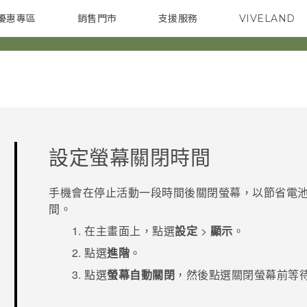
優惠專區
銷售門市
支援服務
VIVELAND
焦點訊息
智慧型手機
校園專案
銷售通路
配件
企業採購
設定螢幕關閉時間
手機會在停止活動一段時間後關閉螢幕，以節省電池
間。
在
主畫面
上，點選
設定
>
顯示
。
點選
進階
。
點選
螢幕自動關閉
，然後點選關閉螢幕前等