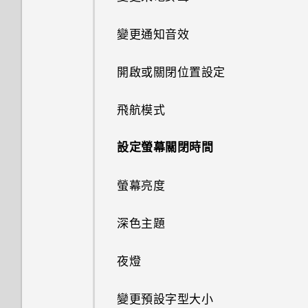
設定智慧鎖
重新啟動 HTC Desire 20‍+ (軟
程式
手機？
在 HTC Desire 20‍+ 和電腦間複
如何啟用開發人員選項？
體重設)
製檔案
轉寄訊息
拍攝影片
重設 HTC Desire 20‍+ (硬體重
與藍牙裝置解除配對
通話記錄
變更通知音效
在應用程式中啟用背景限制
連線到 VPN
關閉鎖定螢幕
設定預設應用程式
啟)
存取設定
卸載記憶卡
封鎖來自不歡迎的聯絡人訊息
拍攝超廣角相片
使用藍牙接收檔案
封鎖電話號碼
開啟或關閉位置設定
安裝數位憑證
指紋辨識器
設定應用程式連結
通知 LED 指示燈
刪除訊息和對話
拍攝特寫相片
使用 NFC
飛航模式
使用 HTC Desire 20‍+ 作為 Wi-
關於臉部辨識解鎖
停用應用程式
Fi 無線基地台
通知
拍攝全景相片
設定螢幕關閉時間
為 nano SIM 卡指派 PIN 碼
透過 USB 分享網際網路連線
選取、複製及貼上文字
掃描 QR 碼
螢幕亮度
輸入文字
深色主題
中文輸入
夜燈
變更預設字型大小