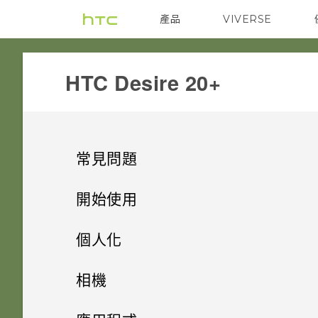
產品
VIVERSE
VIVE
G REIGNS
HTC Desire 20+‎
常見問題
電源與充電
開始使用
安全性
打開包裝與設定
手機無法開機時該怎麼做？
個人化
儲存、備份和傳輸
熟悉新手機的功能
忘記了螢幕鎖定密碼、PIN 碼或
如果手機不斷重新啟動或無法開
主畫面配置
HTC Desire 20‍+概觀
相機
圖形該怎麼辦？
機進入主畫面，該怎麼辦？
相片和影片
更新
為什麼我無法將 SD 卡設為內部
更改瀏覽 HTC Desire 20‍+ 的方
插入 nano SIM 卡和 microSD
拍照和錄影
變更桌布