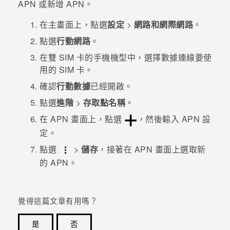
APN 或新增 APN。
登入
在
主畫面
上，點選
設定
>
網路和網際網路
。
點選
行動網路
。
在雙 SIM 卡的手機機型中，選擇數據連線要使
用的 SIM 卡。
確認
行動數據
已經開啟。
點選
進階
>
存取點名稱
。
在
APN
畫面上，點選
，然後輸入 APN 設
定。
點選
>
儲存
，接著在
APN
畫面上選取新
的 APN。
覺得這篇文章有用嗎？
是
否