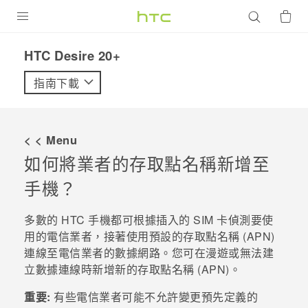
產品
HTC Desire 20+‎
VIVE
指南下載
G REIGNS
智慧型手機
< < Menu
配件
如何將業者的存取點名稱新增至
手機？
VIVERSE
優惠專區
多數的 HTC 手機都可根據插入的 SIM 卡偵測要使
用的電信業者，接著使用預設的存取點名稱 (APN)
焦點訊息
銷售門市
連線至電信業者的數據網路。您可在漫遊或無法建
立數據連線時新增新的存取點名稱 (APN)。
校園專案
銷售通路
支援服務
企業採購
重要:
有些電信業者可能不允許變更預先定義的
VIVELAND