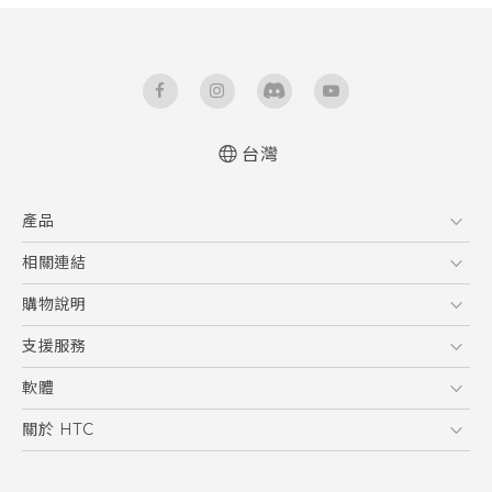
台灣
快速入門手冊
產品
使用手冊
Quick start guide
5G
相關連結
User manual
智慧型手機
HTC Research
購物說明
配件
購物須知
支援服務
VIVE
訂單管理
到府收送維修服務
軟體
付款方式
服務中心資訊
應用程式
關於 HTC
售後服務
客戶服務佈告欄
手機功能
ESG
常見問題
產品有限保固說明