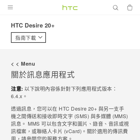
產品
HTC Desire 20+‎
VIVE
指南下載
G REIGNS
智慧型手機
< < Menu
配件
關於
訊息
應用程式
VIVERSE
注意:
以下說明內容係針對下列應用程式版本：
6.4.x
。
優惠專區
透過
訊息
，您可以在
HTC Desire 20‍+
與另一支手
焦點訊息
銷售門市
機之間傳送和接收即時文字 (SMS) 與多媒體 (MMS)
校園專案
訊息。 MMS 可以包含文字和圖片、錄音、音訊或視
銷售通路
支援服務
訊檔案，或聯絡人卡片 (vCard)。關於適用的傳訊費
企業採購
用，請參閱您的服務方案。
VIVELAND