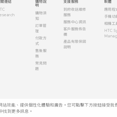
User manual
相關連結
購物說
支援服務
軟體
明
TC
到府收送維修
應用程
購物須
esearch
服務
手機功
知
服務中心資訊
相機工
訂單管
客戶服務佈告
HTC S
理
欄
Manag
付款方
產品有限保固
式
說明
售後服
務
常見問
題
析網站效能、提供個性化體驗和廣告。您可點擊下方按鈕接受我們的 
中找到更多訊息。