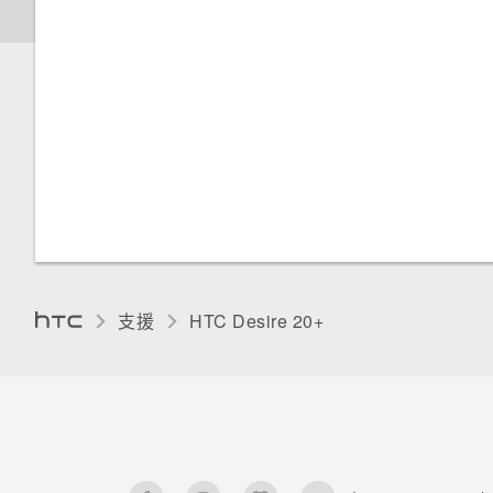
深色主題
夜燈
變更預設字型大小
調整顯示大小
觸控音效和震動
變更顯示語言
支援
HTC Desire 20+‎
零打擾模式