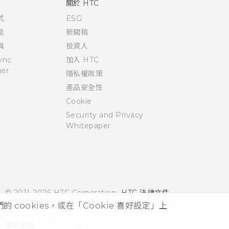
關於 HTC
式
ESG
能
新聞稿
具
投資人
ync
加入 HTC
er
隱私權政策
產品安全性
Cookie
Security and Privacy
Whitepaper
© 2011-2026 HTC Corporation
HTC 法律文件
宏達國際電子股份有限公司 | 統一編號16003518
cookies，或在「Cookie 喜好設定」上
隱私聯絡:
Global-Privacy@htc.com