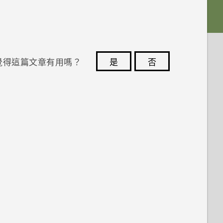
覺得這篇文章有用嗎？
是
否
您的意見回報可協助他人查看最實用的資訊。