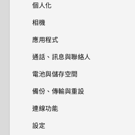
個人化
檢查安全性更新
主畫面配置
相機
從 Google Play 商店安裝應用
程式更新
拍照和錄影
變更桌布
應用程式
查看系統軟體版本
進階相機功能
新增應用程式至主畫面
安裝及移除應用程式
四鏡頭相機
通話、訊息與聯絡人
檢查系統軟體更新
管理應用程式
專業模式
新增主畫面小工具
開始使用相機應用程式
手機通話功能
從 Google Play 商店取得應用
電池與儲存空間
程式
使用應用程式
在相片上新增浮水印
簡訊與多媒體簡訊
應用程式捷徑
將應用程式整理至資料夾
選擇拍攝模式
電池
電話應用程式的功能
備份、傳輸與重設
從網路下載應用程式
聯絡人
使用時鐘
慢動作錄影
切換最近使用的應用程式
儲存空間
關於訊息應用程式
新增或移除主畫面面板
對焦和縮放
撥打電話
傳輸
延長電池使用時間的提示
連線功能
解除安裝應用程式
查看氣象
聯絡人清單
錄製縮時影片
同時使用兩個應用程式
傳送簡訊 (SMS)
備份與重設
儲存空間類型
拍攝相片
回撥未接來電
使用省電模式
網際網路連線
從舊手機取得內容的方法
設定
Google 相簿功能介紹
新增新的聯絡人
拍攝動態相片