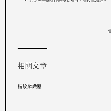
若要將手機從睡眠模式喚醒，請按
電源
鍵。
感謝您！
相關文章
指紋辨識器