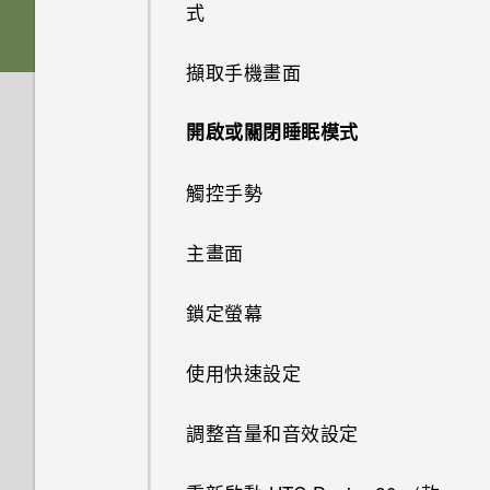
儲存空間？
如何使用尋找我的裝置尋找手機
式
應用程式
手機無法充電時該怎麼做？
卡
Google 相簿無法讓我刪除 SD
或清除手機資料？
卡中的相片。我該怎麼做？
如何將內部儲存空間中的檔案和
系統效能
擷取手機畫面
為何電池電力消耗如此快速？
點選連結時，我的手機為何再也
為電池充電
資料夾複製或移到 SD 卡？
何謂智慧鎖及如何使用？
無法顯示應用程式選項？
可以復原已刪除的相片和影片
無線與網路
為何手機反應緩慢且靜止不動？
開啟或關閉睡眠模式
開啟或關閉手機
嗎？如何復原？
如何檢視 USB 隨身碟內的檔案
為何手機設定螢幕鎖密碼後仍不
我說「嘿，Google」時，
設定與其他
與資料夾？
會鎖住？
我可以在手機上切換到另一個
為何手機會自動關機？
觸控手勢
Google Assistant 為何沒有回
初次設定手機
有些相片和影片無法備份。該怎
NFC 付款應用程式嗎？該怎麼
應？
麼做才能從手機備份這些資料？
如何在手機與電腦之間複製檔
我能將 Micro SIM 卡剪小為
做？
手機異常過熱或溫度過高時該怎
主畫面
新增帳號
案？
nano SIM 卡以裝入 HTC 裝置
麼辦？
為何手機上的應用程式會當機並
相片看起來模糊不清嗎？以下有
內嗎？
如何將手機的網際網路連線分享
強制關閉？
鎖定螢幕
一些拍照秘訣
HTC Desire 20‍+ 解除鎖定的方
給其他裝置使用？
如何重新啟動手機以進入安全模
式
如何找出手機的 IMEI/MEID 和
式？
如何知道我是否安裝了惡意的第
使用快速設定
序號？
我透過藍牙傳送了一些檔案到電
三方應用程式？
更改 nano SIM 卡設定
腦。檔案存到哪裡去了？
調整音量和音效設定
如何啟用或停用裝置管理員應用
如何設定預設的簡訊應用程式？
程式？
如何將業者的存取點名稱新增至