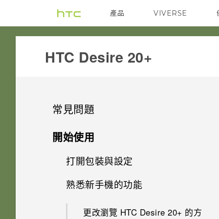
產品
VIVERSE
VIVE
G REIGNS
HTC Desire 20+‎
常見問題
電源與充電
開始使用
安全性
打開包裝與設定
手機無法開機時該怎麼做？
儲存、備份和傳輸
熟悉新手機的功能
忘記了螢幕鎖定密碼、PIN 碼或
如果手機不斷重新啟動或無法開
HTC Desire 20‍+概觀
圖形該怎麼辦？
機進入主畫面，該怎麼辦？
相片和影片
為什麼我無法將 SD 卡設為內部
更改瀏覽 HTC Desire 20‍+ 的方
插入 nano SIM 卡和 microSD