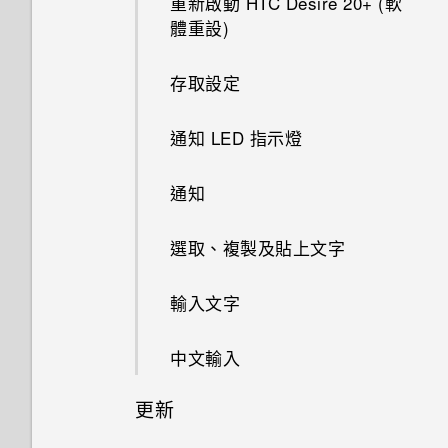
重新啟動 HTC Desire 20‍+ (軟
手機？
如何啟用開發人員選項？
體重設)
存取設定
通知 LED 指示燈
通知
選取、複製及貼上文字
輸入文字
中文輸入
更新