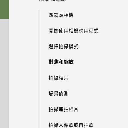
儲存空間？
如何使用尋找我的裝置尋找手機
式
應用程式
手機無法充電時該怎麼做？
卡
Google 相簿無法讓我刪除 SD
或清除手機資料？
檢查安全性更新
卡中的相片。我該怎麼做？
新增應用程式至主畫面
四鏡頭相機
如何將內部儲存空間中的檔案和
系統效能
擷取手機畫面
為何電池電力消耗如此快速？
點選連結時，我的手機為何再也
為電池充電
資料夾複製或移到 SD 卡？
何謂智慧鎖及如何使用？
從 Google Play 商店安裝應用
無法顯示應用程式選項？
可以復原已刪除的相片和影片
新增主畫面小工具
開始使用相機應用程式
無線與網路
程式更新
為何手機反應緩慢且靜止不動？
開啟或關閉睡眠模式
開啟或關閉手機
嗎？如何復原？
如何檢視 USB 隨身碟內的檔案
為何手機設定螢幕鎖密碼後仍不
我說「嘿，Google」時，
設定與其他
將應用程式整理至資料夾
與資料夾？
選擇拍攝模式
會鎖住？
我可以在手機上切換到另一個
查看系統軟體版本
為何手機會自動關機？
觸控手勢
Google Assistant 為何沒有回
初次設定手機
有些相片和影片無法備份。該怎
NFC 付款應用程式嗎？該怎麼
應？
麼做才能從手機備份這些資料？
新增或移除主畫面面板
如何在手機與電腦之間複製檔
我能將 Micro SIM 卡剪小為
對焦和縮放
做？
檢查系統軟體更新
手機異常過熱或溫度過高時該怎
主畫面
新增帳號
案？
nano SIM 卡以裝入 HTC 裝置
麼辦？
為何手機上的應用程式會當機並
相片看起來模糊不清嗎？以下有
內嗎？
拍攝相片
如何將手機的網際網路連線分享
強制關閉？
鎖定螢幕
一些拍照秘訣
HTC Desire 20‍+ 解除鎖定的方
給其他裝置使用？
如何重新啟動手機以進入安全模
式
如何找出手機的 IMEI/MEID 和
場景偵測
式？
如何知道我是否安裝了惡意的第
使用快速設定
序號？
我透過藍牙傳送了一些檔案到電
三方應用程式？
更改 nano SIM 卡設定
腦。檔案存到哪裡去了？
拍攝連拍相片
調整音量和音效設定
如何啟用或停用裝置管理員應用
如何設定預設的簡訊應用程式？
程式？
如何將業者的存取點名稱新增至
拍攝人像照或自拍照