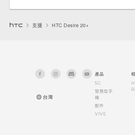
觸控音效和震動
變更顯示語言
支援
HTC Desire 20+‎
零打擾模式
產品
5G
H
R
智慧型手
台灣
機
配件
VIVE