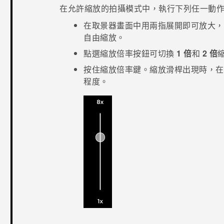
在允許縮放的拍攝模式中，執行下列任一動
在取景器畫面中用兩指展開即可放大，
自由縮放。
點選縮放倍率按鈕可切換
1 倍
和
2 倍
按住縮放倍率鍵。縮放滑桿出現時，在
程度。