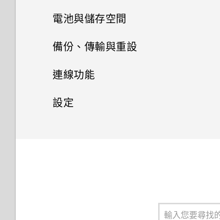
管理應用程式
手機通話功能
從 Google Play 商店取得應用
電池與儲存空間
慢動作錄影
程式
使用應用程式
簡訊與多媒體簡訊
應用程式捷徑
電池
電話應用程式的功能
錄製縮時影片
備份、傳輸與重設
從網路下載應用程式
聯絡人
使用時鐘
切換最近使用的應用程式
儲存空間
關於訊息應用程式
撥打電話
傳輸
延長電池使用時間的提示
拍攝動態相片
連線功能
解除安裝應用程式
查看氣象
聯絡人清單
同時使用兩個應用程式
傳送簡訊 (SMS)
備份與重設
儲存空間類型
回撥未接來電
使用省電模式
網際網路連線
檢視和管理拍攝的相片
從舊手機取得內容的方法
設定
Google 相簿功能介紹
新增新的聯絡人
使用子母畫面
傳送多媒體訊息 (MMS)
釋放儲存空間
無線分享
備份 HTC Desire 20‍+
接聽來電或拒接來電
顯示電池百分比
檢視動態相片
從 Android 手機傳輸內容
安全性
開啟或關閉數據連線
FM 收音機
編輯聯絡人資訊
控制應用程式權限
傳送群組訊息 (SMS)
在內建儲存空間與記憶卡之間複
備份相片和影片
一般設定
開啟或關閉藍牙
通話期間可以執行的動作
查看電池用量
在手機和電腦之間傳送相片、影
管理數據使用量
設定螢幕鎖定
製或移動檔案
片及音樂
錄音程式
將聯絡人分組成標籤
選擇可以存取您所在位置的應用
回覆訊息
重設網路設定
連接藍牙耳機
設定多方通話
變更來電鈴聲
應用程式電池最佳化
Wi-Fi 連線
設定智慧鎖
程式
在 HTC Desire 20‍+ 和電腦間複
製檔案
轉寄訊息
重設 HTC Desire 20‍+ (硬體重
與藍牙裝置解除配對
通話記錄
變更通知音效
在應用程式中啟用背景限制
連線到 VPN
關閉鎖定螢幕
設定預設應用程式
啟)