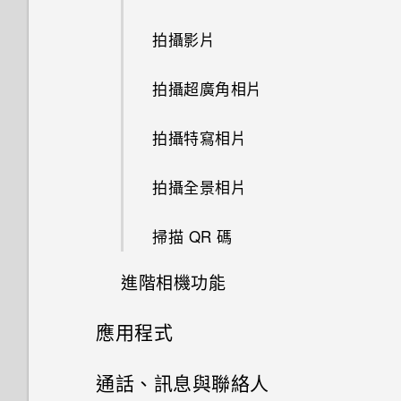
重新啟動 HTC Desire 20‍+ (軟
手機？
如何啟用開發人員選項？
體重設)
拍攝影片
存取設定
拍攝超廣角相片
通知 LED 指示燈
拍攝特寫相片
通知
拍攝全景相片
選取、複製及貼上文字
掃描 QR 碼
輸入文字
進階相機功能
中文輸入
應用程式
專業模式
安裝及移除應用程式
通話、訊息與聯絡人
在相片上新增浮水印