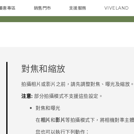
優惠專區
銷售門市
支援服務
VIVELAND
焦點訊息
智慧型手機
校園專案
銷售通路
配件
企業採購
對焦和縮放
拍攝相片或影片之前，請先調整對焦、曝光及縮放
注意:
部分拍攝模式不支援這些設定。
對焦和曝光
在
相片
和
影片
等拍攝模式下，將相機對準主
您也可以執行下列動作：