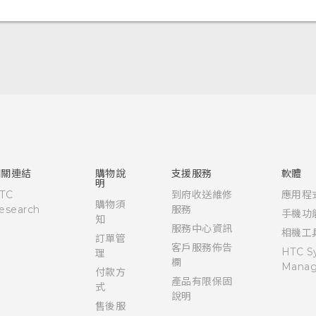
快速入門手冊
使用手冊
Quick start guide
User manual
相關連結
購物說
支援服務
軟體
明
TC
到府收送維修
應用程
購物須
esearch
服務
手機功
知
服務中心資訊
相機工
訂單管
客戶服務佈告
HTC S
理
欄
Manag
付款方
產品有限保固
式
說明
售後服