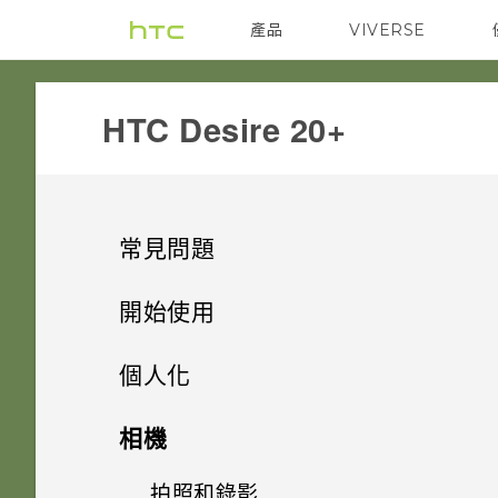
產品
VIVERSE
VIVE
G REIGNS
HTC Desire 20+‎
常見問題
電源與充電
開始使用
安全性
打開包裝與設定
手機無法開機時該怎麼做？
個人化
儲存、備份和傳輸
熟悉新手機的功能
忘記了螢幕鎖定密碼、PIN 碼或
如果手機不斷重新啟動或無法開
主畫面配置
HTC Desire 20‍+概觀
相機
圖形該怎麼辦？
機進入主畫面，該怎麼辦？
相片和影片
更新
為什麼我無法將 SD 卡設為內部
更改瀏覽 HTC Desire 20‍+ 的方
插入 nano SIM 卡和 microSD
拍照和錄影
變更桌布