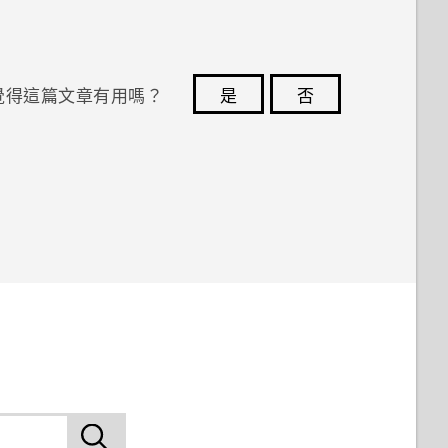
覺得這篇文章有用嗎？
是
否
您的意見回報可協助他人查看最實用的資訊。