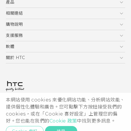
產品
使用手冊
安全與法令注意事項
5G
相關連結
智慧型手機
HTC Research
購物說明
配件
購物須知
支援服務
VIVE
訂單管理
到府收送維修服務
軟體
付款方式
服務中心資訊
應用程式
關於 HTC
售後服務
客戶服務佈告欄
手機功能
ESG
常見問題
產品有限保固說明
相機工具
新聞稿
HTC Sync Manager
投資人
加入 HTC
本網站使用 cookies 來優化網站功能、分析網站效能、
© 2011-2026 HTC Corporation
隱私權政策
提供個性化體驗和廣告。您可點擊下方按鈕接受我們的
HTC 法律文件
產品安全性
cookies，或在「Cookie 喜好設定」上管理您的偏
宏達國際電子股份有限公司 | 統一編號16003518
好。您也能在我們的
Cookie 政策
中找到更多訊息。
Cookie
隱私聯絡:
Global-Privacy@htc.com