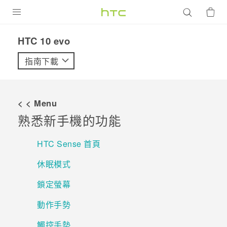
產品
HTC 10 evo‎
VIVE
指南下載
G REIGNS
智慧型手機
< < Menu
配件
熟悉新手機的功能
VIVERSE
HTC Sense 首頁
優惠專區
休眠模式
焦點訊息
銷售門市
鎖定螢幕
校園專案
銷售通路
支援服務
動作手勢
企業採購
觸控手勢
VIVELAND