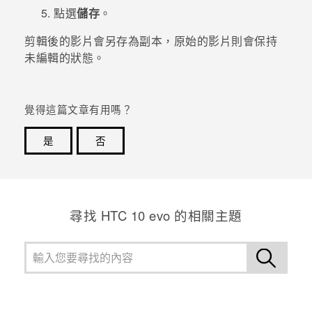
點選
儲存
。
登入
剪輯後的影片會另存為副本，原始的影片則會保持
未編輯的狀態。
覺得這篇文章有用嗎？
是
否
感謝您！您的意見回報可協助他人查看最實用的資訊。
尋找 HTC 10 evo 的相關主題