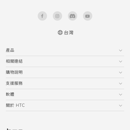
台灣
快速入門手冊
產品
使用手冊
安全與法令注意事項
5G
相關連結
智慧型手機
HTC Research
購物說明
配件
購物須知
支援服務
VIVE
訂單管理
到府收送維修服務
軟體
付款方式
服務中心資訊
應用程式
關於 HTC
售後服務
客戶服務佈告欄
手機功能
ESG
常見問題
產品有限保固說明
相機工具
新聞稿