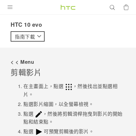
產品
HTC 10 evo‎
VIVE
指南下載
G REIGNS
智慧型手機
< < Menu
配件
剪輯影片
VIVERSE
在主畫面上，點選
，然後找出並點選
相
片
。
優惠專區
點選影片縮圖，以全螢幕檢視。
焦點訊息
銷售門市
點選
，然後將剪輯滑桿拖曳到影片的開始
校園專案
點和結束點。
銷售通路
支援服務
企業採購
點選
可預覽剪輯後的影片。
VIVELAND