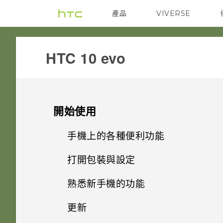
產品
VIVERSE
VIVE
G REIGNS
HTC 10 evo‎
開始使用
手機上的各種便利功能
打開包裝與設定
相機有哪些特殊功能
熟悉新手機的功能
HTC 10 evo 概觀
豐富的音效
更新
HTC Sense 首頁
插槽和卡片固定座
完全個人專屬