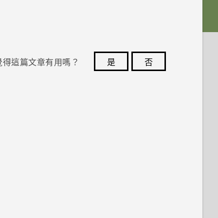
覺得這篇文章有用嗎？
是
否
您的意見回報可協助他人查看最實用的資訊。