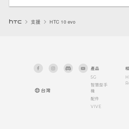
支援
HTC 10 evo‎
產品
5G
H
R
智慧型手
台灣
機
配件
VIVE