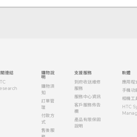
快速入門手冊
使用手冊
安全與法令注意事項
相關連結
購物說
支援服務
軟體
明
TC
到府收送維修
應用程
購物須
esearch
服務
手機功
知
服務中心資訊
相機工
訂單管
客戶服務佈告
HTC S
理
欄
Manag
付款方
產品有限保固
式
說明
售後服
務