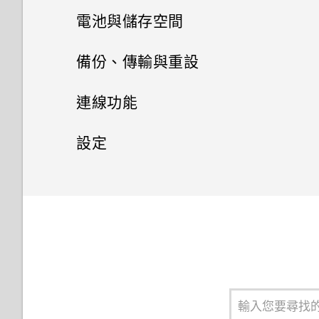
變更來電鈴聲
新增主畫面小工具
管理應用程式
慢動作錄影
設定主畫面桌布
選擇拍攝模式
手機通話功能
從 Play 商店取得應用程式
重新啟動 HTC 10 evo (軟體重
電池與儲存空間
設)
變更通知音效
HTC BlinkFeed
新增主畫面捷徑
使用 Zoe 動態拍照
簡訊與多媒體簡訊
排列應用程式
變更預設字型大小
拍攝相片
從網路下載應用程式
電池
使用智慧搜尋撥號
備份、傳輸與重設
通知
主題
設定預設音量
聯絡人
何謂 HTC BlinkFeed？
分類小工具面板和啟動列上的應
拍攝高動態縮時攝影影片
多工作業
儲存空間
傳送簡訊 (SMS)
提示：如何拍出更棒的相片
解除安裝應用程式
撥打分機號碼
備份與重設
延長電池使用時間的提示
連線功能
用程式
Boost+
Motion Launch 手勢啟動
郵件
何謂 HTC 主題？
開啟 HTC BoomSound 智慧調
開啟或關閉 HTC BlinkFeed
聯絡人清單
選擇場景
控制應用程式權限
如何在訊息內加入簽名？
傳輸
釋放儲存空間
拍攝影片
快速撥號
使用省電功能
網際網路連線
備份檔案、資料和設定的方式
頻耳機
設定
移動主畫面項目
HTC Ice View
關於 Boost+
取得協助與疑難排解
下載主題或個別項目
查看郵件
餐廳推薦
新增新的聯絡人
手動調整相機設定
設定預設應用程式
傳送多媒體訊息 (MMS)
儲存空間類型
無線分享
自拍
從舊手機傳輸內容的方法
撥打訊息、電子郵件或日曆活動
極致省電模式
使用 Android 備份服務
一般設定
開啟或關閉數據連線
氣象和時鐘
移除主畫面項目
在 HTC Ice View 上檢視應用程
開啟或關閉 Smart Boost
中的電話號碼
選取、複製及貼上文字
自行建立主題
傳送電子郵件訊息
在 HTC BlinkFeed 上新增內容
編輯聯絡人的資訊
式通知
拍攝 RAW 相片
設定應用程式連結
傳送群組訊息
我該將記憶卡當作可移除式或內
快速調整相片曝光
從Android手機傳輸內容
安全性設定
HTC Connect 是什麼？
Google 相簿
顯示電池百分比
從先前的 HTC 手機還原
管理數據使用量
請勿打擾模式
的方式
查看氣象
部儲存空間使用呢？
手動清除垃圾檔案
收到來電
輸入文字
尋找主題
讀取及回覆電子郵件訊息
聯繫聯絡人
選擇要在 HTC Ice View 上顯示
相機應用程式如何拍攝 RAW 相
協助工具設定
停用應用程式
轉寄訊息
錄音機
拍攝連續的相片
透過iCloud傳送iPhone內容
使用 HTC Connect 分享媒體
為 Nano SIM 卡指派 PIN 碼
查看電池用量
Google 相簿功能介紹
備份聯絡人與訊息
Wi-Fi 連線
開啟或關閉定位服務
自訂重點消息摘要
在氣象時鐘內變更城市
的通知類型
片？
將記憶卡設為內部儲存空間
針對特定遊戲開啟 Game
緊急電話
如何加快輸入速度？
編輯主題
管理電子郵件訊息
匯入或複製聯絡人
將訊息移到受保護的收件匣
協助工具功能
battery booster
使用 HDR
錄音
取得聯絡人及其他內容的其他方
將音樂串流到 AirPlay 喇叭或
設定螢幕鎖定
查看電池記錄
檢視相片及影片
重設網路設定
連線到 VPN
飛安模式
在 HTC BlinkFeed 上播放影片
從氣象時鐘開啟定位服務
從 HTC Ice View 啟動相機
在手機儲存空間和記憶卡之間移
法
Apple TV
通話期間可以執行的動作
中文輸入
刪除主題
搜尋電子郵件訊息