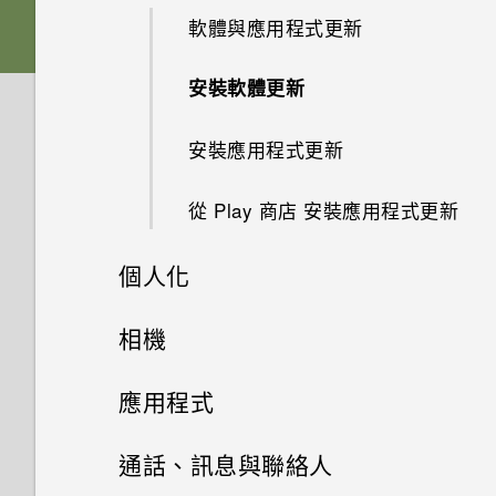
軟體與應用程式更新
休眠模式
Nano SIM 卡
指紋感應器
安裝軟體更新
鎖定螢幕
SD 卡
Boost+
安裝應用程式更新
動作手勢
為電池充電
Android 7.0 Nougat
從 Play 商店 安裝應用程式更新
觸控手勢
切換手機開關
個人化
認識手機設定
防水和防塵
主畫面配置與字型
相機
使用快速設定
初次設定 HTC 10 evo
小工具與捷徑
拍照和錄影
新增或移除小工具面板
應用程式
擷取手機畫面
新增社交網路、電子郵件帳號等
音效偏好設定
進階相機功能
啟動列
變更主畫面
安裝及移除應用程式
相機畫面
通話、訊息與聯絡人
旅行模式
指紋辨識器