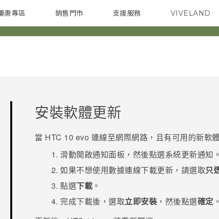
優惠專區
銷售門市
支援服務
VIVELAND
焦點訊息
智慧型手機
校園專案
銷售通路
配件
企業採購
安裝軟體更新
當
HTC 10 evo
連線至網際網路，且有可用的新軟
滑動開啟通知面板，然後點選系統更新通知
如果不想使用數據連線下載更新，請選取
只透
點選
下載
。
完成下載後，選取
立即安裝
，然後點選
確定