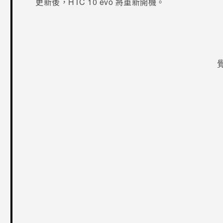
更新後，
HTC 10 evo
將重新開機。
感謝您！