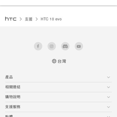
支援
HTC 10 evo‎
台灣
快速入門手冊
產品
使用手冊
安全與法令注意事項
5G
相關連結
智慧型手機
HTC Research
購物說明
配件
購物須知
支援服務
VIVE
訂單管理
到府收送維修服務
軟體