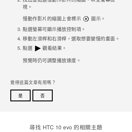
視。
登入
慢動作影片的縮圖上會標示
圖示。
點選螢幕可顯示播放控制項。
移動左滑桿和右滑桿，選取想要變慢的畫面。
點選
觀看結果。
預覽時仍可調整播放速度。
覺得這篇文章有用嗎？
是
否
感謝您！您的意見回報可協助他人查看最實用的資訊。
尋找 HTC 10 evo 的相關主題