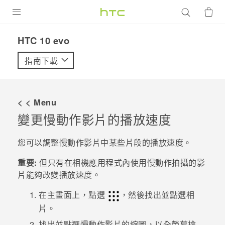
產品
HTC 10 evo‎
VIVE
指南下載
G REIGNS
智慧型手機
< < Menu
配件
變更慢動作影片的播放速度
VIVERSE
您可以調整慢動作影片中某些片段的播放速度。
優惠專區
重要:
但只有在
相機
應用程式內使用慢動作拍攝的影
片能夠改變播放速度。
焦點訊息
銷售門市
在主畫面上，點選
，然後找出並點選
相
校園專案
銷售通路
支援服務
片
。
企業採購
找出並點選慢動作影片的縮圖，以全螢幕檢
VIVELAND