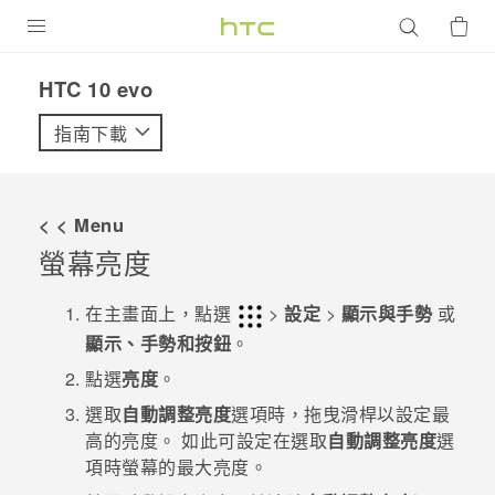
產品
HTC 10 evo‎
VIVE
指南下載
G REIGNS
智慧型手機
< < Menu
配件
螢幕亮度
VIVERSE
在
主畫面
上，點選
>
設定
>
顯示與手勢
或
顯示、手勢和按鈕
。
優惠專區
點選
亮度
。
焦點訊息
銷售門市
選取
自動調整亮度
選項時，拖曳滑桿以設定最
校園專案
高的亮度。
如此可設定在選取
自動調整亮度
選
銷售通路
支援服務
項時螢幕的最大亮度。
企業採購
VIVELAND