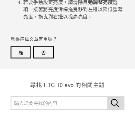
若要手動設定亮度，請清除
自動調整亮度
選
項，接著將亮度滑桿拖曳移到左邊以降低螢幕
登入
亮度，拖曳到右邊以提高亮度。
覺得這篇文章有用嗎？
是
否
感謝您！您的意見回報可協助他人查看最實用的資訊。
尋找 HTC 10 evo 的相關主題