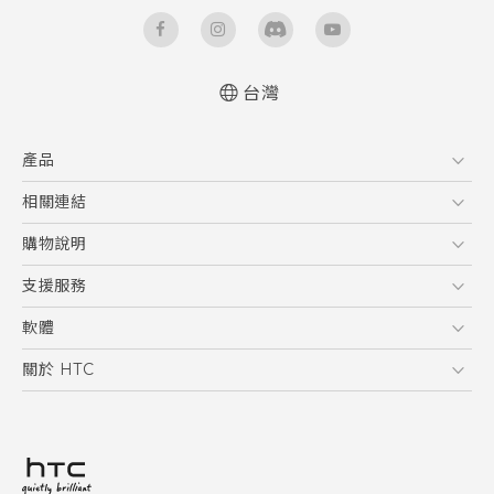
台灣
快速入門手冊
產品
使用手冊
安全與法令注意事項
5G
相關連結
智慧型手機
HTC Research
購物說明
配件
購物須知
支援服務
VIVE
訂單管理
到府收送維修服務
軟體
付款方式
服務中心資訊
應用程式
關於 HTC
售後服務
客戶服務佈告欄
手機功能
ESG
常見問題
產品有限保固說明
相機工具
新聞稿
HTC Sync Manager
投資人