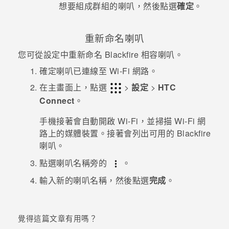
想要組成群組的喇叭，然後點選
確定
。
重新命名喇叭
您可從設定中重新命名
Blackfire
相容喇叭。
確定喇叭已連線至
Wi-Fi
網路。
在
主畫面
上，點選
>
設定
>
HTC
Connect
。
手機接著會自動開啟
Wi-Fi
，並掃描
Wi-Fi
網
路上的媒體裝置。接著會列出可用的
Blackfire
喇叭。
點選喇叭名稱旁的
。
輸入新的喇叭名稱，然後點選
完成
。
覺得這篇文章有用嗎？