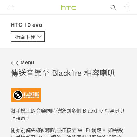
產品
HTC 10 evo‎
VIVE
指南下載
G REIGNS
智慧型手機
< < Menu
配件
傳送音樂至
Blackfire
相容喇叭
VIVERSE
優惠專區
焦點訊息
銷售門市
將手機上的音樂同時傳送到多個
Blackfire
相容喇叭
上播放。
校園專案
銷售通路
支援服務
開始前請先確認喇叭已連接至
Wi-Fi
網路。 如需設
企業採購
VIVELAND