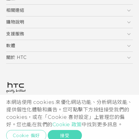
使用手冊
安全與法令注意事項
5G
相關連結
智慧型手機
HTC Research
購物說明
配件
購物須知
支援服務
VIVE
訂單管理
到府收送維修服務
軟體
付款方式
服務中心資訊
應用程式
關於 HTC
售後服務
客戶服務佈告欄
手機功能
ESG
常見問題
產品有限保固說明
相機工具
新聞稿
HTC Sync Manager
投資人
加入 HTC
本網站使用 cookies 來優化網站功能、分析網站效能、
© 2011-2026 HTC Corporation
隱私權政策
提供個性化體驗和廣告。您可點擊下方按鈕接受我們的
HTC 法律文件
產品安全性
cookies，或在「Cookie 喜好設定」上管理您的偏
宏達國際電子股份有限公司 | 統一編號16003518
好。您也能在我們的
Cookie 政策
中找到更多訊息。
Cookie
隱私聯絡:
Global-Privacy@htc.com
Security and Privacy Whitepaper
Cookie 偏好
接受