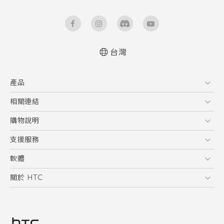
台灣
快速入門手冊
產品
使用手冊
安全與法令注意事項
5G
相關連結
智慧型手機
HTC Research
購物說明
配件
購物須知
支援服務
VIVE
訂單管理
到府收送維修服務
軟體
付款方式
服務中心資訊
應用程式
關於 HTC
售後服務
客戶服務佈告欄
手機功能
ESG
常見問題
產品有限保固說明
相機工具
新聞稿
HTC Sync Manager