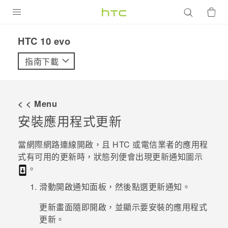
產品
HTC 10 evo‎
VIVE
指南下載
G REIGNS
智慧型手機
< < Menu
配件
安裝應用程式更新
VIVERSE
當網際網路連線開啟，且 HTC 或電信業者的應用程
式有可用的更新時，狀態列便會出現更新通知圖示
優惠專區
。
焦點訊息
銷售門市
滑動開啟通知面板，然後點選更新通知。
校園專案
銷售通路
支援服務
更新
畫面隨即開啟，並顯示要安裝的應用程式
更新。
企業採購
VIVELAND