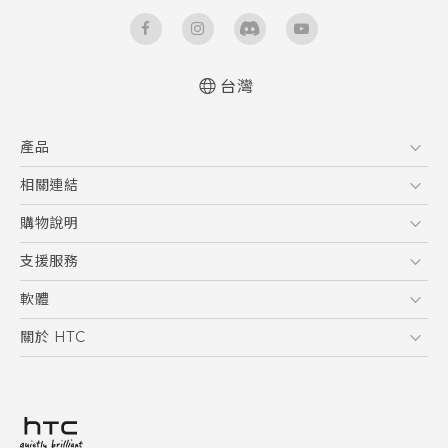
台灣
快速入門手冊
產品
使用手冊
安全與法令注意事項
5G
相關連結
智慧型手機
HTC Research
購物說明
配件
購物須知
支援服務
VIVE
訂單管理
到府收送維修服務
軟體
付款方式
服務中心資訊
應用程式
關於 HTC
售後服務
客戶服務佈告欄
手機功能
ESG
常見問題
產品有限保固說明
相機工具
新聞稿
HTC Sync Manager
投資人