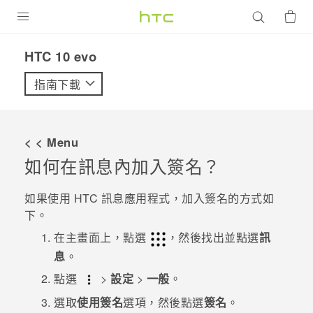
產品
HTC 10 evo‎
VIVE
指南下載
G REIGNS
智慧型手機
< < Menu
配件
如何在訊息內加入簽名？
VIVERSE
如果使用 HTC
訊息
應用程式，加入簽名的方式如
下。
優惠專區
在
主畫面
上，點選
，然後找出並點選
訊
焦點訊息
銷售門市
息
。
校園專案
點選
>
設定
>
一般
。
銷售通路
支援服務
企業採購
選取
使用簽名
選項，然後點選
簽名
。
VIVELAND