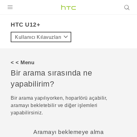
ÜRÜNLER
HTC U12+‎
VIVE
Kullanıcı Kılavuzları
G REIGNS
AKILLI TELEFONLAR
< < Menu
VIVERSE
Bir arama sırasında ne
yapabilirim?
DESTEK
Bir arama yapılıyorken, hoparlörü açabilir,
aramayı bekletebilir ve diğer işlemleri
yapabilirsiniz.
Aramayı beklemeye alma