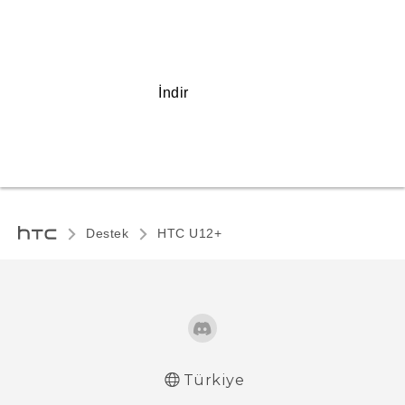
İndir
Destek
HTC U12+‎
Türkiye