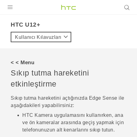
ÜRÜNLER
HTC U12+‎
VIVE
Kullanıcı Kılavuzları
G REIGNS
AKILLI TELEFONLAR
< < Menu
VIVERSE
Sıkıp tutma hareketini
etkinleştirme
DESTEK
Sıkıp tutma hareketini açtığınızda
Edge Sense
ile
aşağıdakileri yapabilirsiniz:
HTC
Kamera
uygulamasını kullanırken, ana
ve ön kameralar arasında geçiş yapmak için
telefonunuzun alt kenarlarını sıkıp tutun.