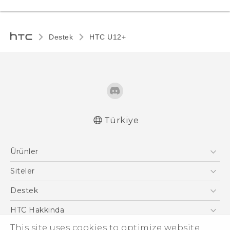
Destek
HTC U12+‎
Türkiye
Türk - Kullanici Kilavuzu
Ürünler
English - User manual
Akıllı Telefonlar
Siteler
5G
HTC Dev
Destek
VIVE
HTC Research
Destek Merkezi
HTC Hakkinda
ESG
This site uses cookies to optimize website