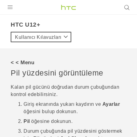
ÜRÜNLER
HTC U12+‎
VIVE
Kullanıcı Kılavuzları
G REIGNS
AKILLI TELEFONLAR
< < Menu
VIVERSE
Pil yüzdesini görüntüleme
DESTEK
Kalan pil gücünü doğrudan durum çubuğundan
kontrol edebilirsiniz.
Giriş
ekranında yukarı kaydırın ve
Ayarlar
öğesini bulup dokunun.
Pil
öğesine dokunun.
Durum çubuğunda pil yüzdesini göstermek