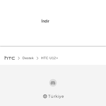
İndir
Destek
HTC U12+‎
Türkiye
Türk - Kullanici Kilavuzu