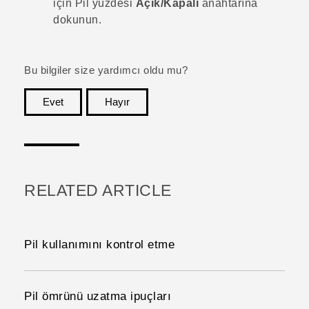
için Pil yüzdesi
Açık/Kapalı
anahtarına
dokunun.
Bu bilgiler size yardımcı oldu mu?
Evet
Hayır
teşekkür ederim!
RELATED ARTICLE
Pil kullanımını kontrol etme
Pil ömrünü uzatma ipuçları