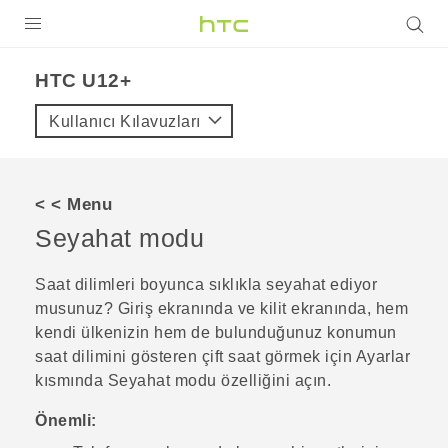
ÜRÜNLER
HTC U12+‎
VIVE
Kullanıcı Kılavuzları
G REIGNS
AKILLI TELEFONLAR
< < Menu
VIVERSE
Seyahat modu
DESTEK
Saat dilimleri boyunca sıklıkla seyahat ediyor
musunuz? Giriş ekranında ve kilit ekranında, hem
kendi ülkenizin hem de bulunduğunuz konumun
saat dilimini gösteren çift saat görmek için Ayarlar
kısmında
Seyahat modu
özelliğini açın.
Önemli: