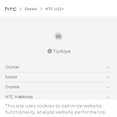
Destek
HTC U12+‎
Türkiye
Türk - Kullanici Kilavuzu
Ürünler
English - User manual
Akıllı Telefonlar
Siteler
5G
HTC Dev
Destek
VIVE
HTC Research
Destek Merkezi
HTC Hakkinda
This site uses cookies to optimize website
ESG
functionality, analyze website performance,
Yatırımcı (İNGİLİZCE)