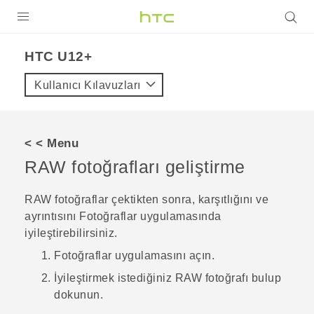
ÜRÜNLER
HTC U12+‎
VIVE
Kullanıcı Kılavuzları
G REIGNS
AKILLI TELEFONLAR
< < Menu
VIVERSE
RAW fotoğrafları geliştirme
DESTEK
RAW fotoğraflar çektikten sonra, karşıtlığını ve
ayrıntısını
Fotoğraflar
uygulamasında
iyileştirebilirsiniz.
Fotoğraflar
uygulamasını açın.
İyileştirmek istediğiniz RAW fotoğrafı bulup
dokunun.