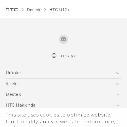
Destek
HTC U12+‎
Türkiye
Türk - Kullanici Kilavuzu
Ürünler
English - User manual
Akıllı Telefonlar
Siteler
5G
HTC Dev
Destek
VIVE
HTC Research
Destek Merkezi
HTC Hakkinda
ESG
This site uses cookies to optimize website
functionality, analyze website performance,
Yatırımcı (İNGİLİZCE)