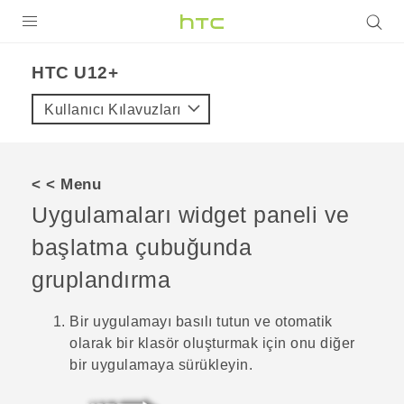
ÜRÜNLER
HTC U12+‎
VIVE
Kullanıcı Kılavuzları
G REIGNS
AKILLI TELEFONLAR
< < Menu
VIVERSE
Uygulamaları widget paneli ve
başlatma çubuğunda
DESTEK
gruplandırma
Bir uygulamayı basılı tutun ve otomatik
olarak bir klasör oluşturmak için onu diğer
bir uygulamaya sürükleyin.