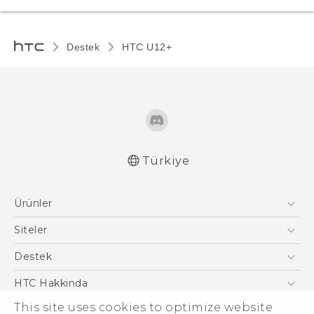
Destek
HTC U12+‎
Türkiye
Türk - Kullanici Kilavuzu
Ürünler
English - User manual
Akıllı Telefonlar
Siteler
5G
HTC Dev
Destek
VIVE
HTC Research
Destek Merkezi
HTC Hakkinda
ESG
This site uses cookies to optimize website