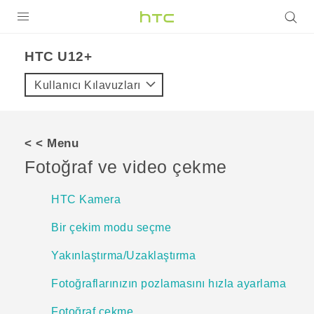
ÜRÜNLER
HTC U12+‎
VIVE
Kullanıcı Kılavuzları
G REIGNS
AKILLI TELEFONLAR
< < Menu
VIVERSE
Fotoğraf ve video çekme
DESTEK
HTC Kamera
Bir çekim modu seçme
Yakınlaştırma/Uzaklaştırma
Fotoğraflarınızın pozlamasını hızla ayarlama
Fotoğraf çekme