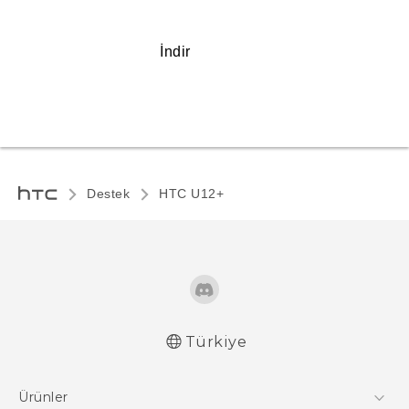
İndir
Destek
HTC U12+‎
Türkiye
Türk - Kullanici Kilavuzu
Ürünler
English - User manual