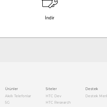
İndir
Türk - Kullanici Kilavuzu
English - User manual
Ürünler
Siteler
Destek
Akıllı Telefonlar
HTC Dev
Destek Mer
5G
HTC Research