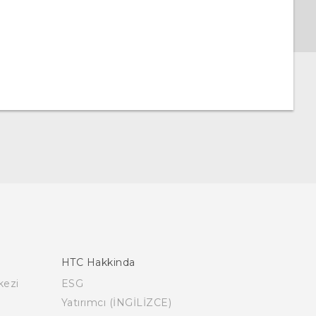
HTC Hakkinda
kezi
ESG
Yatırımcı (İNGİLİZCE)