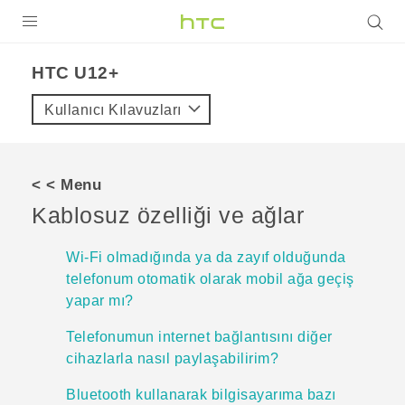
ÜRÜNLER
HTC U12+‎
VIVE
Kullanıcı Kılavuzları
G REIGNS
AKILLI TELEFONLAR
< < Menu
VIVERSE
Kablosuz özelliği ve ağlar
DESTEK
Wi‍-Fi olmadığında ya da zayıf olduğunda
telefonum otomatik olarak mobil ağa geçiş
yapar mı?
Telefonumun internet bağlantısını diğer
cihazlarla nasıl paylaşabilirim?
Bluetooth kullanarak bilgisayarıma bazı