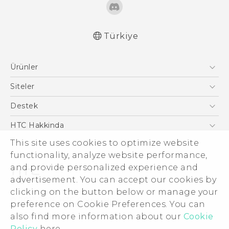
Türkiye
Türk - Kullanici Kilavuzu
Ürünler
English - User manual
Akıllı Telefonlar
Siteler
5G
HTC Dev
Destek
VIVE
HTC Research
Destek Merkezi
HTC Hakkinda
This site uses cookies to optimize website
ESG
functionality, analyze website performance,
Yatırımcı (İNGİLİZCE)
and provide personalized experience and
Gizlilik Politikası
advertisement. You can accept our cookies by
Ürün Güvenliği
clicking on the button below or manage your
© 2011-2026 HTC Corporation
preference on Cookie Preferences. You can
Cookie Preferences
also find more information about our
Cookie
Hukuk Terimleri
İnsan kaynakları
Policy
here.