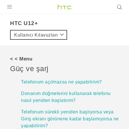
ÜRÜNLER
HTC U12+‎
VIVE
Kullanıcı Kılavuzları
G REIGNS
AKILLI TELEFONLAR
< < Menu
VIVERSE
Güç ve şarj
DESTEK
Telefonum açılmazsa ne yapabilirim?
Donanım düğmelerini kullanarak telefonu
nasıl yeniden başlatırım?
Telefonum sürekli yeniden başlıyorsa veya
Giriş ekranı görünene kadar başlamıyorsa ne
yapabilirim?