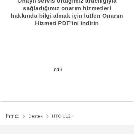
Onaylı servis ortağımız aracılığıyla
sağladığımız onarım hizmetleri
hakkında bilgi almak için lütfen Onarım
Hizmeti PDF'ini indirin
İndir
Destek
HTC U12+‎