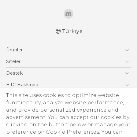
Türkiye
Türk - Kullanici Kilavuzu
Ürünler
English - User manual
Akıllı Telefonlar
Siteler
5G
HTC Dev
Destek
VIVE
HTC Research
Destek Merkezi
HTC Hakkinda
This site uses cookies to optimize website
ESG
functionality, analyze website performance,
Yatırımcı (İNGİLİZCE)
and provide personalized experience and
Gizlilik Politikası
advertisement. You can accept our cookies by
Ürün Güvenliği
clicking on the button below or manage your
© 2011-2026 HTC Corporation
preference on Cookie Preferences. You can
Cookie Preferences