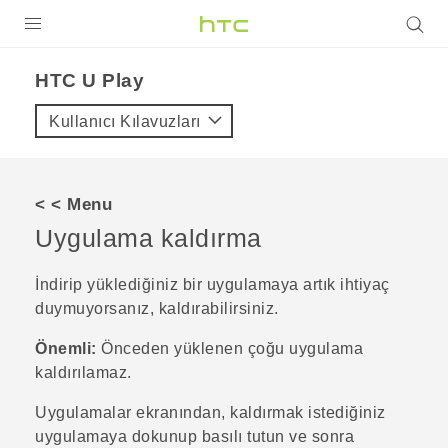
ÜRÜNLER
HTC U Play‎
VIVE
Kullanıcı Kılavuzları
G REIGNS
AKILLI TELEFONLAR
< < Menu
VIVERSE
Uygulama kaldırma
DESTEK
İndirip yüklediğiniz bir uygulamaya artık ihtiyaç
duymuyorsanız, kaldırabilirsiniz.
Önemli:
Önceden yüklenen çoğu uygulama
kaldırılamaz.
Uygulamalar
ekranından, kaldırmak istediğiniz
uygulamaya dokunup basılı tutun ve sonra