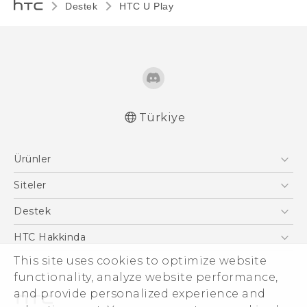
Destek
HTC U Play‎
Türkiye
Türk - Pratik Baslama Kilavuzu
Ürünler
Türk - Kullanici Kilavuzu
English - Quick start guide
Akıllı Telefonlar
Siteler
English - User manual
5G
HTC Dev
Destek
English - Safety and regulatory guide
VIVE
HTC Research
Destek Merkezi
HTC Hakkinda
ESG
This site uses cookies to optimize website
functionality, analyze website performance,
Yatırımcı (İNGİLİZCE)
and provide personalized experience and
Gizlilik Politikası