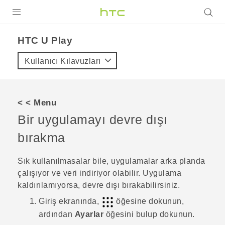
ÜRÜNLER
HTC U Play‎
VIVE
Kullanıcı Kılavuzları
G REIGNS
AKILLI TELEFONLAR
< < Menu
VIVERSE
Bir uygulamayı devre dışı
bırakma
DESTEK
Sık kullanılmasalar bile, uygulamalar arka planda
çalışıyor ve veri indiriyor olabilir. Uygulama
kaldırılamıyorsa, devre dışı bırakabilirsiniz.
Giriş
ekranında,
öğesine dokunun,
ardından
Ayarlar
öğesini bulup dokunun.