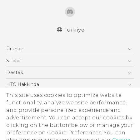
Türkiye
Türk - Pratik Baslama Kilavuzu
Ürünler
Türk - Kullanici Kilavuzu
English - Quick start guide
Akıllı Telefonlar
Siteler
English - User manual
5G
HTC Dev
Destek
English - Safety and regulatory guide
VIVE
HTC Research
Destek Merkezi
HTC Hakkinda
ESG
This site uses cookies to optimize website
functionality, analyze website performance,
Yatırımcı (İNGİLİZCE)
and provide personalized experience and
Gizlilik Politikası
advertisement. You can accept our cookies by
Ürün Güvenliği
clicking on the button below or manage your
© 2011-2026 HTC Corporation
preference on Cookie Preferences. You can
Cookie Preferences
Hukuk Terimleri