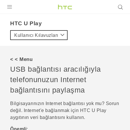
ÜRÜNLER
HTC U Play‎
VIVE
Kullanıcı Kılavuzları
G REIGNS
AKILLI TELEFONLAR
< < Menu
VIVERSE
USB bağlantısı aracılığıyla
telefonunuzun Internet
DESTEK
bağlantısını paylaşma
Bilgisayarınızın Internet bağlantısı yok mu? Sorun
değil. Internet'e bağlanmak için
HTC U Play
aygıtının veri bağlantısını kullanın.
Önemli: