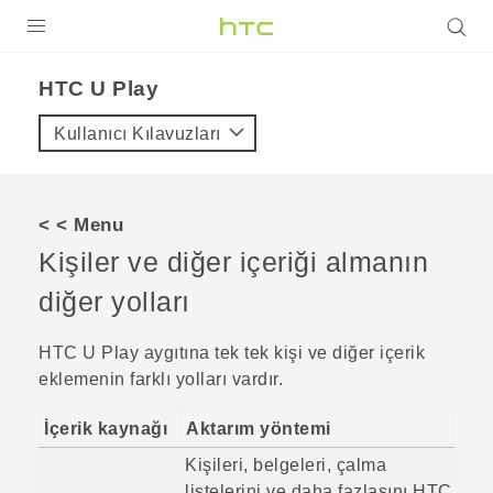
ÜRÜNLER
HTC U Play‎
VIVE
Kullanıcı Kılavuzları
G REIGNS
AKILLI TELEFONLAR
< < Menu
VIVERSE
Kişiler ve diğer içeriği almanın
diğer yolları
DESTEK
HTC U Play
aygıtına tek tek kişi ve diğer içerik
eklemenin farklı yolları vardır.
İçerik kaynağı
Aktarım yöntemi
Kişileri, belgeleri, çalma
listelerini ve daha fazlasını
HTC