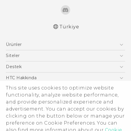
Türkiye
Türk - Pratik Baslama Kilavuzu
Ürünler
Türk - Kullanici Kilavuzu
English - Quick start guide
Akıllı Telefonlar
Siteler
English - User manual
5G
HTC Dev
Destek
English - Safety and regulatory guide
VIVE
HTC Research
Destek Merkezi
HTC Hakkinda
This site uses cookies to optimize website
ESG
functionality, analyze website performance,
Yatırımcı (İNGİLİZCE)
and provide personalized experience and
Gizlilik Politikası
advertisement. You can accept our cookies by
Ürün Güvenliği
clicking on the button below or manage your
© 2011-2026 HTC Corporation
preference on Cookie Preferences. You can
Cookie Preferences
also find more information about our
Cookie
Hukuk Terimleri