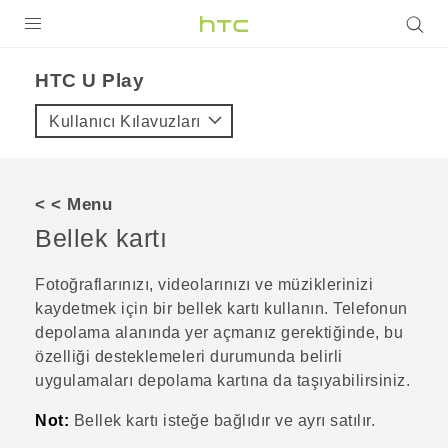
ÜRÜNLER
HTC U Play‎
VIVE
Kullanıcı Kılavuzları
G REIGNS
AKILLI TELEFONLAR
< < Menu
VIVERSE
Bellek kartı
DESTEK
Fotoğraflarınızı, videolarınızı ve müziklerinizi
kaydetmek için bir bellek kartı kullanın. Telefonun
depolama alanında yer açmanız gerektiğinde, bu
özelliği desteklemeleri durumunda belirli
uygulamaları depolama kartına da taşıyabilirsiniz.
Not:
Bellek kartı isteğe bağlıdır ve ayrı satılır.