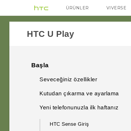
ÜRÜNLER
VIVERSE
VIVE
G REIGNS
HTC U Play‎
Başla
Seveceğiniz özellikler
Kutudan çıkarma ve ayarlama
Kamera uygulamasında özel
olan nedir?
Yeni telefonunuzla ilk haftanız
HTC U Play genel bakışı
Çevreleyen ses
HTC Sense Giriş
Kart tepsisi