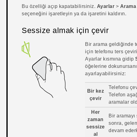
Bu özelliği açıp kapatabilirsiniz.
Ayarlar
>
Arama
seçeneğini işaretleyin ya da işaretini kaldırın.
Sessize almak için çevir
Bir arama geldiğinde 
için telefonu ters çevir
Ayarlar kısmına gidip
öğelerine dokunursanı
ayarlayabilirsiniz:
Telefonu çev
Bir kez
Telefon aşa
çevir
aramalar old
Her
Bir aramayı 
zaman
sonra, gele
sessize
devam ederk
al