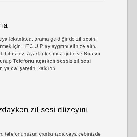
rma
veya lokantada, arama geldiğinde zil sesini
ürmek için
HTC U Play
aygıtını elinize alın.
tabilirsiniz. Ayarlar kısmına gidin ve
Ses ve
kunup
Telefonu açarken sessiz zil sesi
 ya da işaretini kaldırın.
zdayken zil sesi düzeyini
ın, telefonunuzun çantanızda veya cebinizde