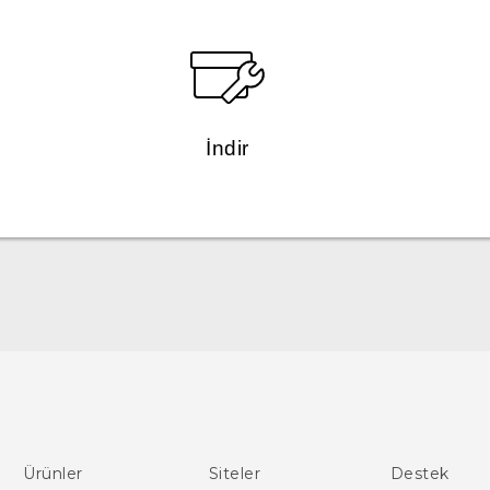
İndir
Türk - Pratik Baslama Kilavuzu
Türk - Kullanici Kilavuzu
English - Quick start guide
English - User manual
Ürünler
Siteler
Destek
English - Safety and regulatory guide