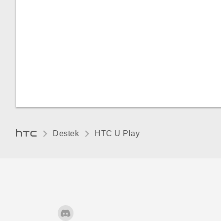
NFC kullanma
Destek
HTC U Play‎