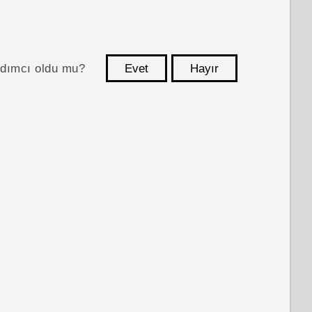
ardımcı oldu mu?
Evet
Hayır
teşekkür ederim!