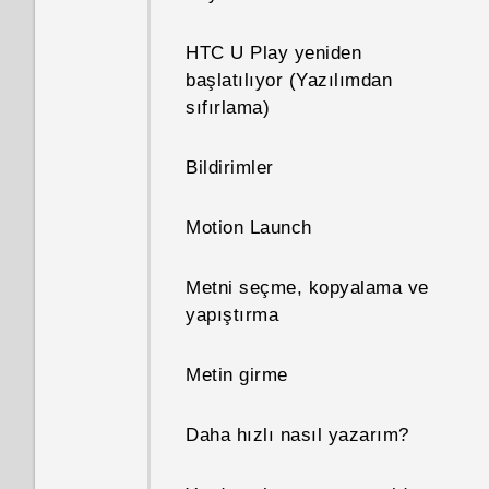
HTC U Play yeniden
Sosyal ağlar, e-posta
başlatılıyor (Yazılımdan
hesapları vb. ekleme
sıfırlama)
Parmak izi tarayıcısı
Bildirimler
Motion Launch
Metni seçme, kopyalama ve
yapıştırma
Metin girme
Daha hızlı nasıl yazarım?