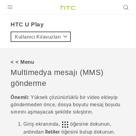
ÜRÜNLER
HTC U Play‎
VIVE
Kullanıcı Kılavuzları
G REIGNS
AKILLI TELEFONLAR
< < Menu
VIVERSE
Multimedya mesajı (MMS)
gönderme
DESTEK
Önemli:
Yüksek çözünürlüklü bir video ekleyip
göndermeden önce, dosya boyutu mesaj boyutu
sınırını aşmayacak şekilde sıkıştırın.
Giriş
ekranında,
öğesine dokunun,
ardından
İletiler
öğesini bulup dokunun.