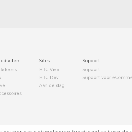
roducten
Sites
Support
elefoons
HTC Vive
Support
G
HTC Dev
Support voor eComme
ive
Aan de slag
ccessoires