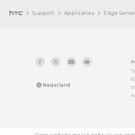
Support
Applicaties
Edge Sense
P
T
5
Nederland
V
A