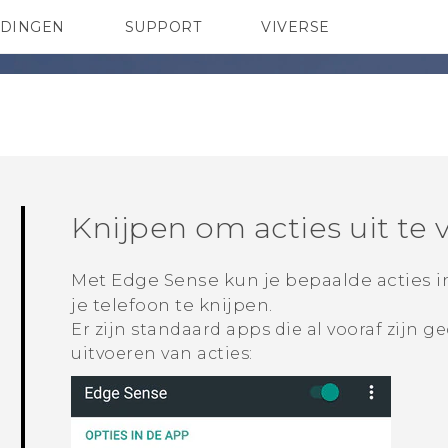
EDINGEN
SUPPORT
VIVERSE
 Club
TELEFOONS
HTC-apparaten & -accessoires
ACCESSOIRES
Knijpen om acties uit te 
Met
Edge Sense
kun je bepaalde acties i
je telefoon te knijpen.
Er zijn standaard apps die al vooraf zijn 
uitvoeren van acties: