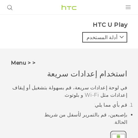
المنتجات
HTC U Play‎
VIVE
أدلة المستخدم
G REIGNS
أجهزة الهواتف الذكية
< < Menu
VIVERSE
استخدام
إعدادات سريعة
البرامج + التطبيقات
في لوحة
إعدادات سريعة
، قم بسهولة بتشغيل أو إيقاف
إعدادات مثل
Wi‍-Fi
و
بلوتوث
.
الدعم
قم بأي مما يلي:
أجهزة HTC والملحقات
بإصبعين، قم بالتمرير لأسفل من شريط
الحالة.