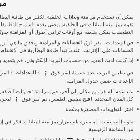
مز
يمكن أن تستخدم مزامنة وبيانات الخلفية الكثير من طاقة البطار
تقوم بمزامنة البيانات في الخلفية. يوصى بعدم السماح للتطبيقات 
التطبيقات يمكن ضبطه مع أوقات تزامن أطول أو المزامنة يدويًا
في الإعدادت، انقر فوق
الحسابات والمزامنة
وتحقق ما هي أنواع 
الحسابات على الإنترنت. عندما تبدأ طاقة البطارية في الانخفاض
إذا كانت لديك العديد من حسابات البريد الإلكتروني، قم بتمدي
في تطبيق
البريد
، حدد حسابًا، انقر فوق
>
الإعدادات
>
المزا
الإعدادات ضمن
جدول المزامنة
.
عند عدم السفر من مكان إلى آخر، قم بمزامنة تحديثات الطقس م
كل المدن المحددة. افتح تطبيق
الطقس
، ثم انقر فوق
لتحرير
اختر التطبيقات المصغرة بحكمة.
تقوم التطبيقات المصغرة باستمرار بمزامنة البيانات. فكر في إز
من الشاشة الرئيسية.
في
Play Store
، انقر فوق
>
الإعدادات
، ثم امسح تحديد
إض