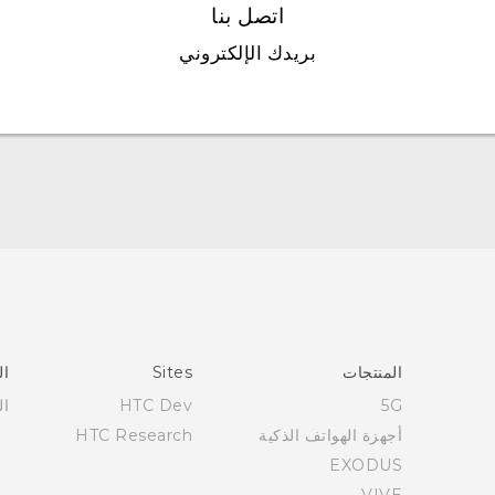
اتصل بنا
بريدك الإلكتروني
العربية - دليل البدء السريع
العربية - دليل المستخدم
العربية - دلیل السلامة والمعلومات التنظیمیة
Française - Guide de démarrage rapide
Française - Mode d'emploi
Française - Guide de sécurité et de réglementation
المنتجات
Sites
ال
English - Quick start guide
5G
HTC Dev
ال
English - User manual
أجهزة الهواتف الذكية
HTC Research
English - Safety and regulatory guide
EXODUS