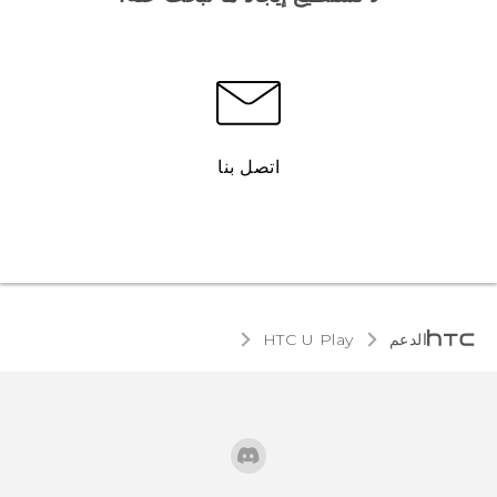
اتصل بنا
الدعم
HTC U Play‎