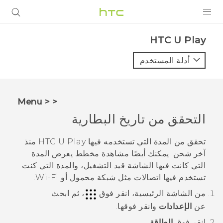
المنتجات
HTC U Play‎
VIVE
أدلة المستخدم
G REIGNS
أجهزة الهواتف الذكية
< < Menu
VIVERSE
التحقق من تاريخ البطارية
البرامج + التطبيقات
تحقق من المدة التي تستخدمه فيها
HTC U Play
منذ
آخر شحن. يمكنك أيضًا مشاهدة مخطط يعرض المدة
الدعم
التي كانت فيها الشاشة قيد التشغيل، والمدة التي كنت
تستخدم فيها اتصالات مثل شبكة محمول أو
Wi‍-Fi
.
أجهزة HTC والملحقات
من الشاشة
الرئيسية
، انقر فوق
، ثم ابحث
عن
الإعدادات
وانقر فوقها.
انقر فوق
الطاقة
.