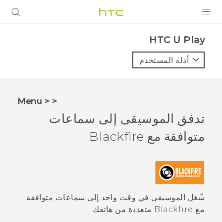
المنتجات
HTC U Play‎
VIVE
أدلة المستخدم
G REIGNS
أجهزة الهواتف الذكية
< < Menu
VIVERSE
تدفق الموسيقى إلى سماعات
متوافقة مع
Blackfire
البرامج + التطبيقات
الدعم
أجهزة HTC والملحقات
شّغل الموسيقى في وقت واحد إلى سماعات متوافقة
مع
Blackfire
متعددة من هاتفك.