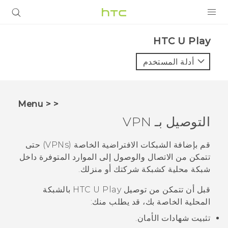
المنتجات
HTC U Play‎
VIVE
أدلة المستخدم
G REIGNS
أجهزة الهواتف الذكية
< < Menu
VIVERSE
التوصيل بـ VPN
البرامج + التطبيقات
قم بإضافة الشبكات الافتراضية الخاصة (VPNs) حتى
تتمكن من الاتصال والوصول إلى الموارد المتوفرة داخل
الدعم
شبكة محلية كشبكة شركتك أو منزلك.
أجهزة HTC والملحقات
قبل أن تتمكن من توصيل
HTC U Play
بالشبكة
المحلية الخاصة بك، قد يطلب منك:
تثبيت شهادات الأمان.