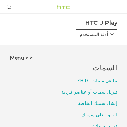
المنتجات
HTC U Play‎
VIVE
أدلة المستخدم
G REIGNS
أجهزة الهواتف الذكية
< < Menu
VIVERSE
السمات
البرامج + التطبيقات
ما هي سمات HTC؟
الدعم
تنزيل سمات أو عناصر فردية
أجهزة HTC والملحقات
إنشاء سمتك الخاصة
العثور على سماتك
تحرير سماتك