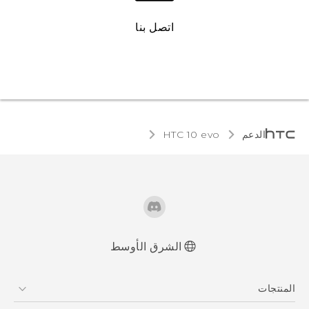
اتصل بنا
الدعم
HTC 10 evo‎
الشرق الأوسط
العربية - دليل البدء السريع
المنتجات
العربية - دليل المستخدم
العربية - دلیل السلامة والمعلومات التنظیمیة