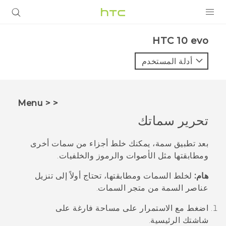
المنتجات
HTC 10 evo‎
VIVE
أدلة المستخدم
G REIGNS
أجهزة الهواتف الذكية
< < Menu
VIVERSE
تحرير سماتك
البرامج + التطبيقات
بعد تطبيق سمة، يمكنك خلط أجزاء من سمات أخرى
ومطابقتها مثل الأصوات والرموز والخلفيات.
الدعم
هام:
لخلط السمات ومطابقتها، تحتاج أولاً إلى تنزيل
أجهزة HTC والملحقات
عناصر السمة من متجر
السمات
.
اضغط مع الاستمرار على مساحة فارغة على
شاشتك
الرئيسية
.