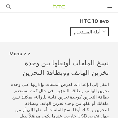
المنتجات
HTC 10 evo‎
VIVE
أدلة المستخدم
G REIGNS
أجهزة الهواتف الذكية
< < Menu
VIVERSE
نسخ الملفات أونقلها بين وحدة
تخزين الهاتف ووبطاقة التحزين
البرامج + التطبيقات
الدعم
انتقل إلى الإعدادات لعرض الملفات وإدارتها على وحدة
تخزين الهاتف وبطاقة التخزين. في حال كنت تستخدم
أجهزة HTC والملحقات
بطاقة التخزين كوحدة تخزين قابلة للإزالة، يمكنك نسخ
ملفاتك أو نقلها بين وحدة تخزين الهاتف وبطاقة
التخزين.
يمكنك أيضًا نسخ الملفات أو نقلها إلى أو من
جهاز تخزين USB خارجي عندما يكون موصّلاً لديك