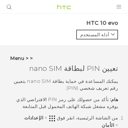
المنتجات
HTC 10 evo‎
VIVE
أدلة المستخدم
G REIGNS
أجهزة الهواتف الذكية
< < Menu
VIVERSE
تعيين PIN لبطاقة
nano SIM
البرامج + التطبيقات
يمكنك المساعدة في حماية بطاقة
nano SIM
بتعيين
رقم تعريف شخصي (PIN).
الدعم
هام:
تأكد من حصولك على رمز PIN الافتراضي الذي
أجهزة HTC والملحقات
يوفره مشغل شبكة الهاتف المحمول قبل المتابعة.
من الشاشة
الرئيسية
، انقر فوق
>
الإعدادات
>
الأمان
.