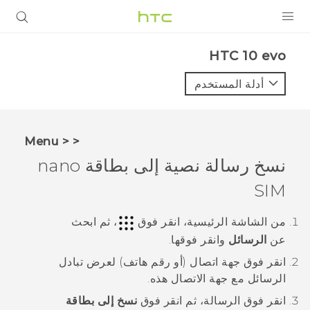
المنتجات
HTC 10 evo‎
VIVE
أدلة المستخدم
G REIGNS
أجهزة الهواتف الذكية
< < Menu
VIVERSE
نسخ رسالة نصية إلى بطاقة
nano
SIM
البرامج + التطبيقات
الدعم
من الشاشة
الرئيسية
، انقر فوق
، ثم ابحث
عن
الرسائل
وانقر فوقها.
أجهزة HTC والملحقات
انقر فوق جهة اتصال (أو رقم هاتف) لعرض تبادل
الرسائل مع جهة الاتصال هذه.
انقر فوق الرسالة، ثم انقر فوق
نسخ إلى بطاقة