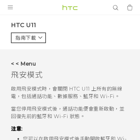
產品
HTC U11‎
VIVE
指南下載
智能手機
G REIGNS
< < Menu
配件
飛安模式
VIVERSE
啟用飛安模式時，會關閉
HTC U11
上所有的無線
電，包括通話功能、數據服務、
藍牙
和
Wi-Fi
。
應用程式
當您停用飛安模式後，通話功能便會重新啟動，並
支援服務
回復先前的
藍牙
和
Wi-Fi
狀態。
登入
注意:
您可以在啟用飛安模式後手動開啟
藍牙
和
Wi-