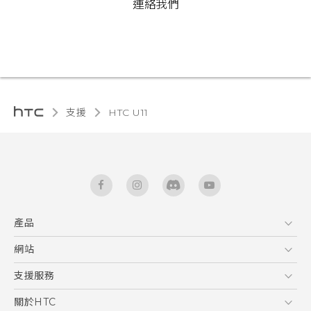
連絡我們
支援
HTC U11‎
產品
5G
網站
快速入門手冊
智能手機
使用手冊
HTC Dev
支援服務
區塊鍊手機
HTC Research
服務中心
關於HTC
配件