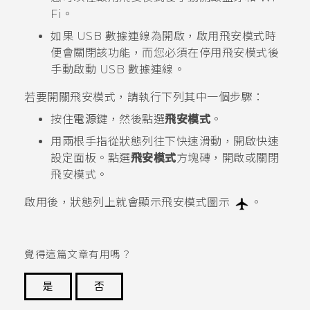
Fi
。
如果 USB 數據連線為開啟，啟用飛安模式時
便會關閉該功能，而您必須在停用飛安模式後
手動啟動 USB 數據連線。
若要開關飛安模式，請執行下列其中一個步驟：
按住
電源
鍵，然後點選
飛安模式
。
用兩根手指從狀態列往下快速滑動，開啟快速
設定面板。點選
飛安模式
方塊磚，開啟或關閉
飛安模式。
啟用後，狀態列上就會顯示飛安模式圖示
。
覺得這篇文章有用嗎？
是
否
謝謝您！