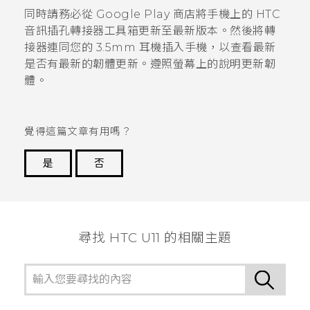
同時請務必從
Google Play 商店
將手機上的 HTC
音訊插孔轉接器工具箱更新至最新版本。然後將轉
接器連同您的 3.5mm 耳機插入手機，以查看最新
是否有最新的韌體更新。遵照螢幕上的說明更新韌
體。
覺得這篇文章有用嗎？
是
否
謝謝您！
尋找 HTC U11 的相關主題