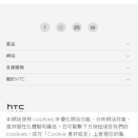
產品
5G
網站
快速入門手冊
智能手機
使用手冊
HTC Dev
支援服務
區塊鍊手機
HTC Research
服務中心
關於HTC
配件
產品有限保固說明
ESG
VIVE
公告欄
投資人
私隱政策
產品安全
本網站使用 cookies 來優化網站功能、分析網站效能、
© 2011-2026 HTC Corporation
提供個性化體驗和廣告。您可點擊下方按鈕接受我們的
加入HTC
cookies，或在「Cookie 喜好設定」上管理您的偏
HTC 法律文件
Security and Privacy Whitepaper