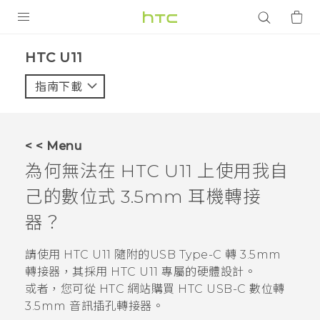
產品
HTC U11‎
VIVE
指南下載
智能手機
G REIGNS
< < Menu
配件
為何無法在
HTC U11
上使用我自
VIVERSE
己的數位式 3.5mm 耳機轉接
器？
應用程式
請使用
HTC U11
隨附的
USB Type-C
轉 3.5mm
支援服務
轉接器，其採用
HTC U11
專屬的硬體設計。
登入
或者，您可從 HTC 網站購買 HTC USB-C 數位轉
3.5mm 音訊插孔轉接器。